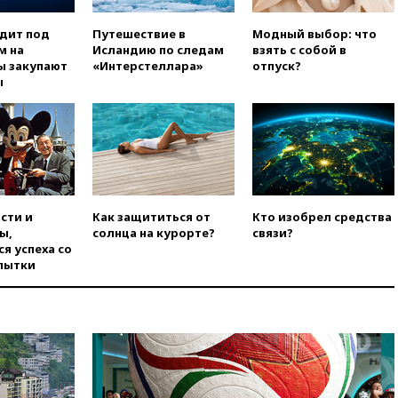
области
вчера, 21:56
The Atlantic: Маск
одит под
Путешествие в
Модный выбор: что
отказал Украине в
м на
Исландию по следам
взять с собой в
использовании Starlink для
ы закупают
«Интерстеллара»
отпуск?
атак вглубь РФ
ы
вчера, 21:35
После пожара на
складе в Брянске возбудили
уголовное дело
вчера, 21:26
Лидеры сборной
РФ по гимнастике получили
официальный отказ в визах от
Хорватии
сти и
Как защититься от
Кто изобрел средства
ы,
солнца на курорте?
связи?
вчера, 21:15
Пентагон
я успеха со
опубликовал 16 новых видео с
пытки
НЛО
вчера, 21:00
На границе
Украины с Польшей скопилось
свыше 6,5 тысячи грузовиков
вчера, 20:53
Швыдкой:
«Интервидение» точно
пройдет в 2026 году