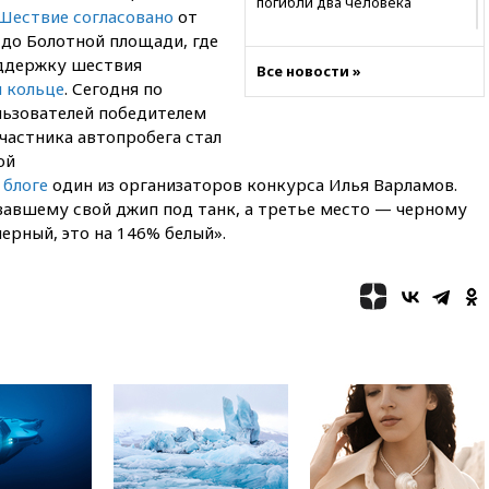
погибли два человека
Шествие согласовано
от
10:27
Движение по трассе
до Болотной площади, где
«Новороссия» восстановлено
оддержку шествия
Все новости »
 кольце
. Сегодня по
09:55
Силы ПВО перехватили
за утро 85 БПЛА над
льзователей победителем
территорией РФ
астника автопробега стал
ой
09:25
Ильский НПЗ на Кубани
загорелся после падения
 блоге
один из организаторов конкурса Илья Варламов.
обломков дрона
вавшему свой джип под танк, а третье место — черному
черный, это на 146% белый».
08:57
Собянин сообщил о
девяти БПЛА, сбитых на
подлете к Москве
08:42
Силы ПВО сбили почти
400 БПЛА над российскими
регионами
08:16
Лукашенко призвал
белорусов покупать избы в
селах
07:30
Нигерия стала
крупнейшим поставщиком