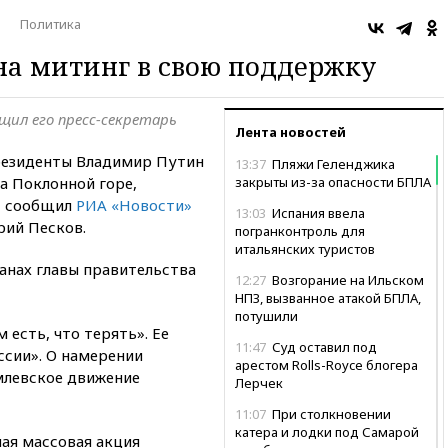
Политика
на митинг в свою поддержку
щил его пресс-секретарь
Лента новостей
резиденты Владимир Путин
13:37
Пляжи Геленджика
на Поклонной горе,
закрыты из-за опасности БПЛА
, сообщил
РИА «Новости»
13:03
Испания ввела
рий Песков.
погранконтроль для
итальянских туристов
ланах главы правительства
12:27
Возгорание на Ильском
НПЗ, вызванное атакой БПЛА,
потушили
 есть, что терять». Ее
11:47
Суд оставил под
ссии». О намерении
арестом Rolls-Royce блогера
млевское движение
Лерчек
11:07
При столкновении
катера и лодки под Самарой
ная массовая акция