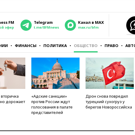
ness FM
Telegram
Канал в MAX
ой эфир
t.me/BFMnews
max.ru/bfm
НИИ
ФИНАНСЫ
ПОЛИТИКА
ОБЩЕСТВО
ПРАВО
АВТ
 вторичка
«Адские санкции»
Дрон снова повредил
но дорожает
против России ждут
турецкий сухогруз у
голосования в палате
берегов Новороссийска
представителей