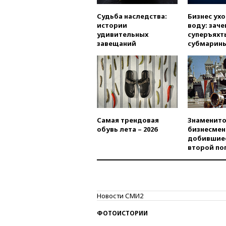
Судьба наследства:
Бизнес ух
истории
воду: заче
удивительных
суперъяхт
завещаний
субмарин
Самая трендовая
Знаменито
обувь лета – 2026
бизнесмен
добившиес
второй по
Новости СМИ2
ФОТОИСТОРИИ