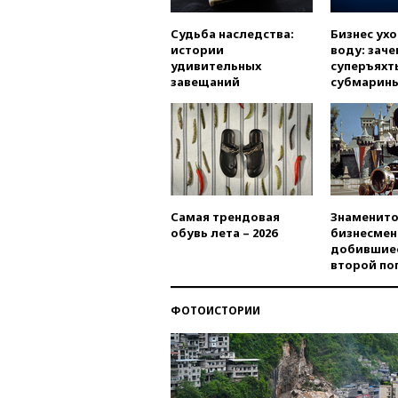
Судьба наследства:
Бизнес ух
истории
воду: заче
удивительных
суперъяхт
завещаний
субмарин
Самая трендовая
Знаменито
обувь лета – 2026
бизнесмен
добившиес
второй по
ФОТОИСТОРИИ