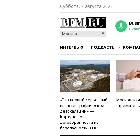
Суббота, 8 августа 2026
Busi
прям
Москва
ИНТЕРВЬЮ
ПОДКАСТЫ
КОМПА
СТИЛЬ
ТЕСТЫ
«Это первый серьезный
Московская
шаг к географической
стремитель
деэскалации» —
Кортунов о
договоренности по
безопасности КТК