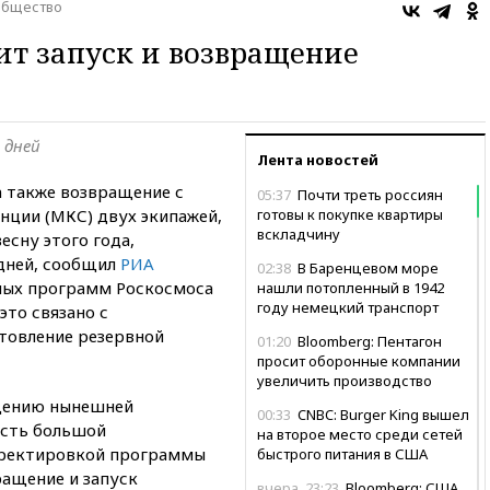
бщество
ит запуск и возвращение
 дней
Лента новостей
а также возвращение с
05:37
Почти треть россиян
ции (МКС) двух экипажей,
готовы к покупке квартиры
вскладчину
есну этого года,
 дней, сообщил
РИА
02:38
В Баренцевом море
мых программ Роскосмоса
нашли потопленный в 1942
году немецкий транспорт
это связано с
товление резервной
01:20
Bloomberg: Пентагон
просит оборонные компании
увеличить производство
ащению нынешней
00:33
CNBC: Burger King вышел
есть большой
на второе место среди сетей
орректировкой программы
быстрого питания в США
ращение и запуск
вчера, 23:23
Bloomberg: США