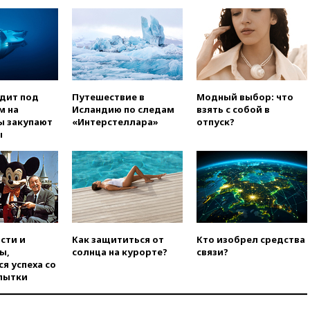
вчера, 14:14
Китай объявил
высший уровень опасности из-
за приближения тайфуна
вчера, 13:47
Welt am Sonntag:
ЕС нарастил импорт
российского СПГ
вчера, 13:13
Число жертв
одит под
Путешествие в
Модный выбор: что
атаки БПЛА на Белгород
м на
Исландию по следам
взять с собой в
выросло до пяти
ы закупают
«Интерстеллара»
отпуск?
ы
вчера, 13:09
Беспилотная
опасность объявлена в
Московской области
вчера, 12:48
На фоне угрозы
БПЛА приостановил работу
аэропорт Калуги
вчера, 12:37
ВС РФ заняли
сти и
Как защититься от
Кто изобрел средства
еще два села в ДНР
ы,
солнца на курорте?
связи?
я успеха со
вчера, 12:12
Хуситы атаковали
пытки
НПЗ в Саудовской Аравии
вчера, 11:53
В Уфе украинский