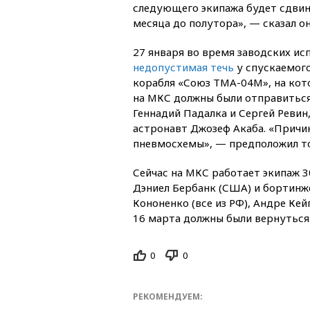
следующего экипажа будет сдвин
месяца до полутора», — сказал он
27 января во время заводских и
недопустимая течь
у спускаемого
корабля «Союз ТМА-04М», на кот
на МКС должны были отправитьс
Геннадий Падалка и Сергей Ревин
астронавт Джозеф Акаба. «Причин
пневмосхемы», — предположил то
Сейчас на МКС работает экипаж 3
Дэниел Бербанк (США) и бортинж
Кононенко (все из РФ), Андре Ке
16 марта должны были вернуться
0
0
РЕКОМЕНДУЕМ: