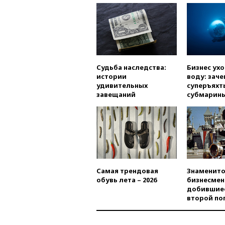
Судьба наследства:
Бизнес ух
истории
воду: заче
удивительных
суперъяхт
завещаний
субмарин
Самая трендовая
Знаменито
обувь лета – 2026
бизнесмен
добившиес
второй по