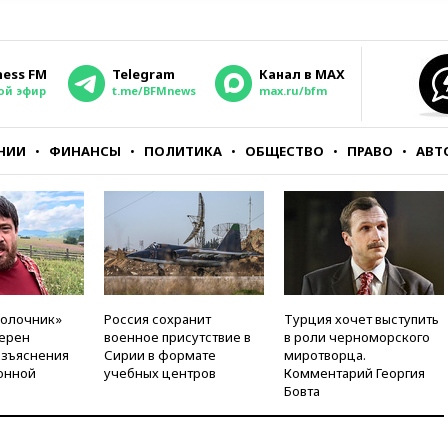
ness FM
Telegram
Канал в MAX
ой эфир
t.me/BFMnews
max.ru/bfm
НИИ
ФИНАНСЫ
ПОЛИТИКА
ОБЩЕСТВО
ПРАВО
АВТ
молочник»
Россия сохранит
Турция хочет выступить
ерен
военное присутствие в
в роли черноморского
азъяснения
Сирии в формате
миротворца.
онной
учебных центров
Комментарий Георгия
Бовта