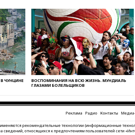
БПЛА попал в стройку вместо
предприятия
вчера, 11:11
Одесса осталась
без света и воды
вчера, 10:53
Три человека
погибли в результате ночной
атаки БПЛА ВСУ на Белгород
вчера, 10:31
ВС РФ ударили по
одесской портовой
инфраструктуре
вчера, 10:10
Премьер Японии
снова не упомянула, чья
В ЧУНЦИНЕ
ВОСПОМИНАНИЯ НА ВСЮ ЖИЗНЬ. МУНДИАЛЬ
атомная бомба разрушила
ГЛАЗАМИ БОЛЕЛЬЩИКОВ
Нагасаки
вчера, 09:47
Два ребенка
ранены в ходе атаки БПЛА на
Белгород
Реклама
Радио
Контакты
Медиа-
вчера, 09:09
Минобороны: за
ночь сбито 153 украинских
рименяются рекомендательные технологии (информационные техно
БПЛА
за сведений, относящихся к предпочтениям пользователей сети «Ин