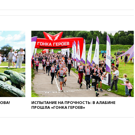
вчера, 16:47
Сирия и Россия
договорились о присутствии
российских военных баз в
республике
вчера, 16:16
Bloomberg: США
потратят 400 млн долларов на
противодроновые лазеры
вчера, 15:48
Reuters:
европейский аналог Starlink
IRIS2 может появиться в 2029
году
вчера, 15:46
«Росатом»
возвращает специалистов в
Иран на АЭС «Бушер»
вчера, 15:15
В Москве
арестованы два руководителя
ЛОВА!
ИСПЫТАНИЕ НА ПРОЧНОСТЬ: В АЛАБИНЕ
производителя БПЛА
ПРОШЛА «ГОНКА ГЕРОЕВ»
вчера, 14:50
Лионель Месси
прибыл в Росарио на
похороны своего отца