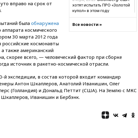
уто вправо на срок от
хотят испытать ПРО «Золотой
.
купол» в этом году
вчера, 22:39
European Aquatics:
спытаний была
обнаружена
Все новости »
у России есть право провести
 аппарата космического
ЧЕ по водным видам спорта в
ором 30 марта 2012 года
2028 году
я российские космонавты
вчера, 21:43
В Москве
, а также американский
начались испытания
а, скорее всего, — человеческий фактор при сборке
беспилотного поезда
«Ласточка»
гда источник в ракетно-космической отрасли.
вчера, 21:12
«Зенит» проиграл
0-й экспедиции, в состав которой входит командир
дебютанту РПЛ «Родине» со
енеры Антон Шкаплеров, Анатолий Иванишин, Олег
счетом 1:2
йперс (Голландия) и Дональд Петтит (США). На Землю с МКС
вчера, 20:44
WSJ: Трамп уже
 Шкаплеров, Иванишин и Бербэнк.
готов прекратить войну с
Ираном без ядерной сделки
вчера, 20:12
Финляндия не
намерена передавать Украине
ракеты для Patriot
вчера, 19:42
МВД намерено