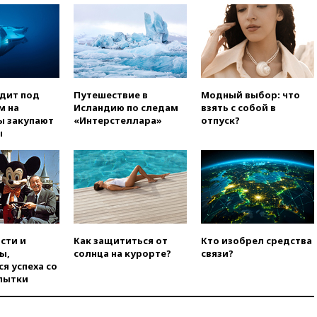
сократить срок уплаты
автоштрафов для
иностранцев с 60 дней до
суток
вчера, 19:13
Оборонным
компаниям в США поручено
оперативно нарастить
одит под
Путешествие в
Модный выбор: что
производство вооружений
м на
Исландию по следам
взять с собой в
ы закупают
«Интерстеллара»
отпуск?
вчера, 18:54
ТАСС: Украина
ы
лишится половины аграрного
экспорта из-за простоя в
портах Одессы
вчера, 18:18
БПЛА повторно
атаковали Белгород
вчера, 17:42
Израиль отверг
план Совета мира о выводе
сти и
Как защититься от
Кто изобрел средства
войск из сектора Газа
ы,
солнца на курорте?
связи?
я успеха со
вчера, 17:13
ТАСС: видео с
пытки
Моджтабой Хаменеи,
опубликованное сегодня,
снято давно