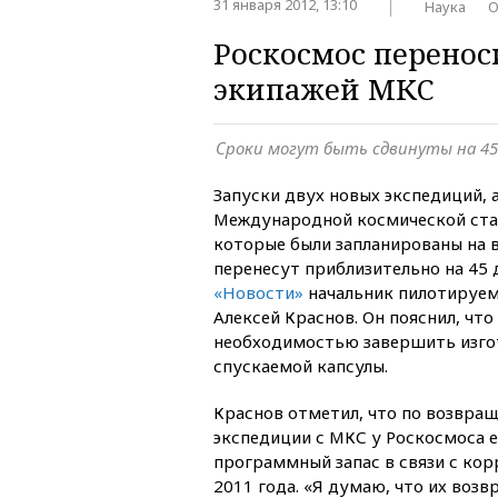
31 января 2012, 13:10
Наука
О
Роскосмос перенос
экипажей МКС
Сроки могут быть сдвинуты на 45
Запуски двух новых экспедиций, 
Международной космической стан
которые были запланированы на в
перенесут приблизительно на 45
«Новости»
начальник пилотируе
Алексей Краснов. Он пояснил, что 
необходимостью завершить изго
спускаемой капсулы.
Краснов отметил, что по возвр
экспедиции с МКС у Роскосмоса 
программный запас в связи с к
2011 года. «Я думаю, что их возв