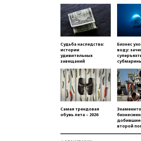
Судьба наследства:
Бизнес ух
истории
воду: заче
удивительных
суперъяхт
завещаний
субмарин
Самая трендовая
Знаменито
обувь лета – 2026
бизнесмен
добившиес
второй по