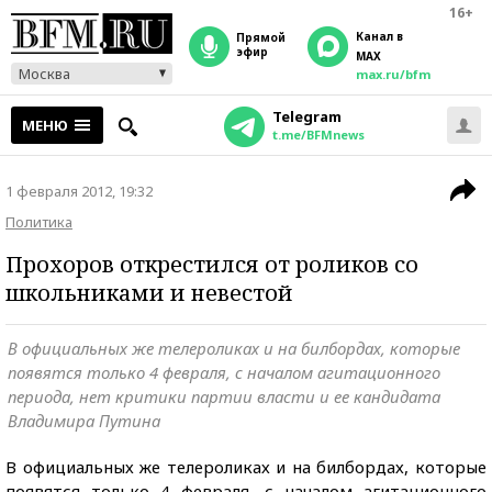
16+
Канал в
прямой
эфир
MAX
Москва
max.ru/bfm
Telegram
МЕНЮ
t.me/BFMnews
1 февраля 2012, 19:32
Политика
Прохоров открестился от роликов со
школьниками и невестой
В официальных же телероликах и на билбордах, которые
появятся только 4 февраля, с началом агитационного
периода, нет критики партии власти и ее кандидата
Владимира Путина
В официальных же телероликах и на билбордах, которые
появятся только 4 февраля, с началом агитационного