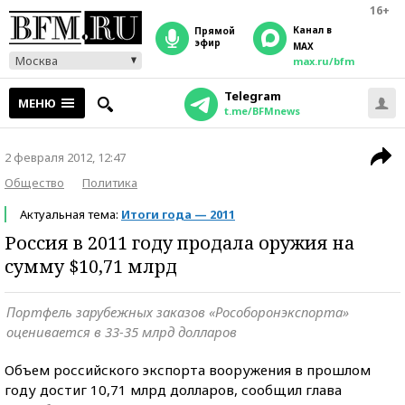
16+
Канал в
прямой
эфир
MAX
Москва
max.ru/bfm
Telegram
МЕНЮ
t.me/BFMnews
2 февраля 2012, 12:47
Общество
Политика
Актуальная тема:
Итоги года — 2011
Россия в 2011 году продала оружия на
сумму $10,71 млрд
Портфель зарубежных заказов «Рособоронэкспорта»
оценивается в 33-35 млрд долларов
Объем российского экспорта вооружения в прошлом
году достиг 10,71 млрд долларов, сообщил глава