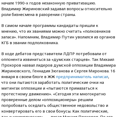
начале 1990-х годов незаконную приватизацию.
Владимир Жириновский задавал вопросы относительно
роли бизнесмена в разорении страны.
В самом начале программы кандидаты пришли к
мнению, что их званиями можно считать «полковников
запаса». Напомним, Владимир Путин уволился из органов
КГБ в звании подполковника.
В ходе дебатов представители ЛДПР потребовали от
оппонента извиниться за «думских старцев». Так Михаил
Прохоров назвал лидеров думской оппозиции Владимира
Жириновского, Геннадия Зюганова и Сергея Миронова. 16
января в своем блоге в ЖЖ
предприниматель написал
,
что они пытаются заработать политические очки на
митингах оппозиции и «пытаются примазаться к
протестному движению». «Сегодня эти многократно
проверенные делом «оппозиционеры» решили
попробовать оседлать общественное недовольство и
конвертировать его в свои бонусы. Как политические,
так и коммерческие», — писал Михаил Прохоров. По его