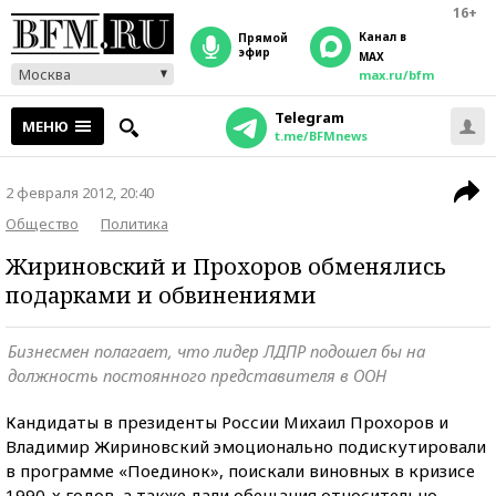
16+
Канал в
прямой
эфир
MAX
Москва
max.ru/bfm
Telegram
МЕНЮ
t.me/BFMnews
2 февраля 2012, 20:40
Общество
Политика
Жириновский и Прохоров обменялись
подарками и обвинениями
Бизнесмен полагает, что лидер ЛДПР подошел бы на
должность постоянного представителя в ООН
Кандидаты в президенты России Михаил Прохоров и
Владимир Жириновский эмоционально подискутировали
в программе «Поединок», поискали виновных в кризисе
1990-х годов, а также дали обещания относительно