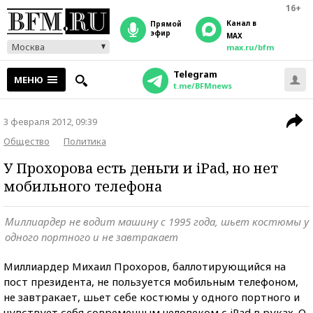
16+
Канал в
прямой
эфир
MAX
Москва
max.ru/bfm
Telegram
МЕНЮ
t.me/BFMnews
3 февраля 2012, 09:39
Общество
Политика
У Прохорова есть деньги и iPad, но нет
мобильного телефона
Миллиардер не водит машину с 1995 года, шьет костюмы у
одного портного и не завтракает
Миллиардер Михаил Прохоров, баллотирующийся на
пост президента, не пользуется мобильным телефоном,
не завтракает, шьет себе костюмы у одного портного и
чувствует себя современным человеком с iPad в руках. О