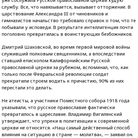
уже сослужила Русской православной церкви худую
службу. Все, что навязывается, вызывает отторжение. В
царствование Александра III от чиновников и
гимназистов начальство требовало справок о том, что те
побывали у исповеди. В результате интеллигенция почти
поголовно превратилась в воинствующих безбожников.
Дмитрий Шаховской, во время первой мировой войны
служивший полковым священником, а впоследствии
ставший епископом Калифорнийским Русской
православной церкви за рубежом, вспоминал, что, как
только после Февральской революции солдат
прекратили строем водить к причастию, 90% из них
перестали это делать.
Не атеисты, а участники Поместного собора 1918 года
указывали, что русское православие фактически
превратилось в цареславие. Владимир Вигилянский
утверждает, что упреки в политизации к современной
церкви не относятся. «Наш самый действенный способ
влияния на ситуацию в стране — молитва», — заявил он.