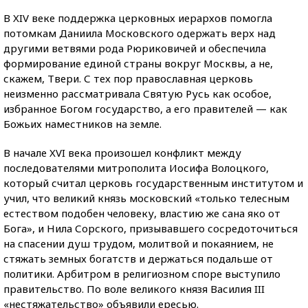
В XIV веке поддержка церковных иерархов помогла
потомкам Даниила Московского одержать верх над
другими ветвями рода Рюриковичей и обеспечила
формирование единой страны вокруг Москвы, а не,
скажем, Твери. С тех пор православная церковь
неизменно рассматривала Святую Русь как особое,
избранное Богом государство, а его правителей — как
Божьих наместников на земле.
В начале XVI века произошел конфликт между
последователями митрополита Иосифа Волоцкого,
который считал церковь государственным институтом и
учил, что великий князь московский «только телесным
естеством подобен человеку, властию же сана яко от
Бога», и Нила Сорского, призывавшего сосредоточиться
на спасении душ трудом, молитвой и покаянием, не
стяжать земных богатств и держаться подальше от
политики. Арбитром в религиозном споре выступило
правительство. По воле великого князя Василия III
«нестяжательство» объявили ересью.