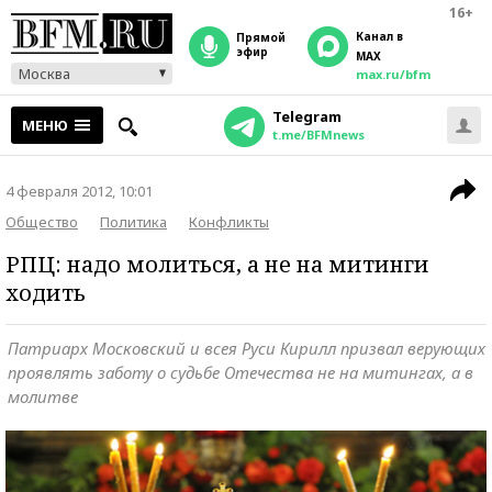
16+
Канал в
прямой
эфир
MAX
Москва
max.ru/bfm
Telegram
МЕНЮ
t.me/BFMnews
4 февраля 2012, 10:01
Общество
Политика
Конфликты
РПЦ: надо молиться, а не на митинги
ходить
Патриарх Московский и всея Руси Кирилл призвал верующих
проявлять заботу о судьбе Отечества не на митингах, а в
молитве