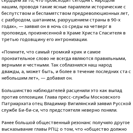
сердцем за то, что происходит сегодня с народом
нашим, проводя такие ясные параллели исторические с
беспутством и беспамятством предреволюционных лет,
с разбродом, шатанием, разрушением страны в 90-х
годах», — заявил он в ночь со среды на четверг в
проповеди, произнесенной в Храме Христа Спасителя в
третью годовщину его интронизации.
«Помните, что самый громкий крик и самое
пронзительное слово не всегда являются правильными,
верными и честными. Так соблазнился наш народ
дважды, а, может быть, и более в течение последних ста с
небольшим лет», — добавил он.
Большинство наблюдателей расценили это как выпад
против оппозиции. Глава пресс-службы Московского
Патриархата отец Владимир Вигилянский заявил Русской
службе Би-би-си, что предстоятеля неверно поняли.
Ранее большой общественный резонанс получило другое
высказывание главы РПЦ: о том, что «общество должно