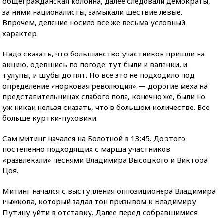
общегражданская колонна, далее следовали демократы,
за ними националисты, замыкали шествие левые.
Впрочем, деление носило все же весьма условный
характер.
Надо сказать, что большинство участников пришли на
акцию, одевшись по погоде: тут были и валенки, и
тулупы, и шубы до пят. Но все это не подходило под
определение «норковая революция» — дорогие меха на
представительницах слабого пола, конечно же, были но
уж никак нельзя сказать, что в большом количестве. Все
больше куртки-пуховики.
Сам митинг начался на Болотной в 13:45. До этого
постепенно подходящих с марша участников
«развлекали» песнями Владимира Высоцкого и Виктора
Цоя.
Митинг начался с выступления оппозиционера Владимира
Рыжкова, который задал тон призывом к Владимиру
Путину уйти в отставку. Далее перед собравшимися