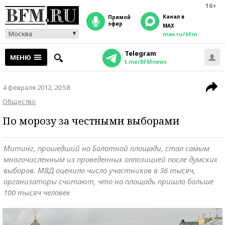
16+
Канал в
прямой
эфир
MAX
Москва
max.ru/bfm
Telegram
МЕНЮ
t.me/BFMnews
4 февраля 2012, 20:58
Общество
По морозу за честными выборами
Митинг, прошедший на Болотной площади, стал самым
многочисленным из проведенных оппозицией после думских
выборов. МВД оценило число участников в 36 тысяч,
организаторы считают, что на площадь пришло больше
100 тысяч человек