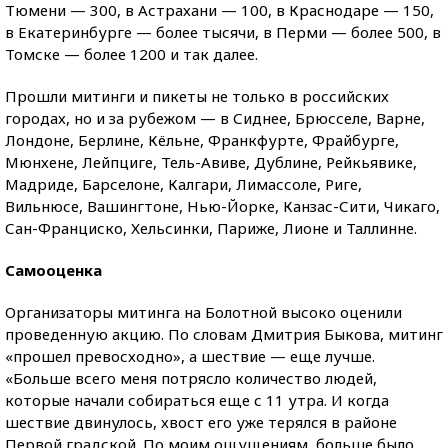
Тюмени — 300, в Астрахани — 100, в Краснодаре — 150,
в Екатеринбурге — более тысячи, в Перми — более 500, в
Томске — более 1200 и так далее.
Прошли митинги и пикеты не только в российских
городах, но и за рубежом — в Сиднее, Брюсселе, Варне,
Лондоне, Берлине, Кёльне, Франкфурте, Фрайбурге,
Мюнхене, Лейпциге, Тель-Авиве, Дублине, Рейкьявике,
Мадриде, Барселоне, Калгари, Лимассоле, Риге,
Вильнюсе, Вашингтоне, Нью-Йорке, Канзас-Сити, Чикаго,
Сан-Франциско, Хельсинки, Париже, Лионе и Таллинне.
Самооценка
Организаторы митинга на Болотной высоко оценили
проведенную акцию. По словам Дмитрия Быкова, митинг
«прошел превосходно», а шествие — еще лучше.
«Больше всего меня потрясло количество людей,
которые начали собираться еще с 11 утра. И когда
шествие двинулось, хвост его уже терялся в районе
Первой градской. По моим ощущениям, больше было