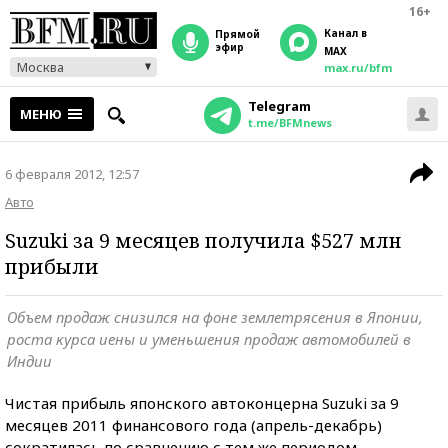
16+
Канал в
прямой
эфир
MAX
Москва
max.ru/bfm
Telegram
МЕНЮ
t.me/BFMnews
6 февраля 2012, 12:57
Авто
Suzuki за 9 месяцев получила $527 млн
прибыли
Объем продаж снизился на фоне землетрясения в Японии,
роста курса иены и уменьшения продаж автомобилей в
Индии
Чистая прибыль японского автоконцерна Suzuki за 9
месяцев 2011 финансового года (апрель-декабрь)
сократилась по сравнению с тем же периодом