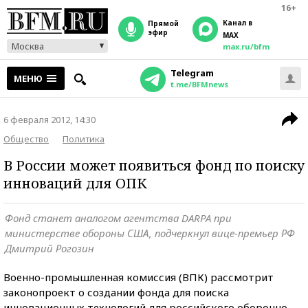
16+
Канал в
прямой
эфир
MAX
Москва
max.ru/bfm
Telegram
МЕНЮ
t.me/BFMnews
6 февраля 2012, 14:30
Общество
Политика
В России может появиться фонд по поиску
инноваций для ОПК
Фонд станет аналогом агентства DARPA при
министерстве обороны США, подчеркнул вице-премьер РФ
Дмитрий Рогозин
Военно-промышленная комиссия (ВПК) рассмотрит
законопроект о создании фонда для поиска
инновационных технологий для российского оборонно-