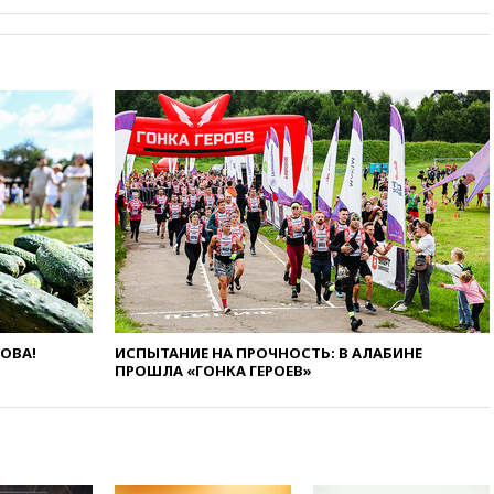
угрожает
вчера, 20:08
По всей Грузии
снова отключилось
электричество
вчера, 20:00
Зеленский связал
дефицит ракет с попыткой
Запада принудить Киев к
уступкам
вчера, 19:45
Памфилова: ЦИК
примет беспрецедентные
меры безопасности во время
выборов
вчера, 19:35
Памфилова
сообщила об омоложении
партийных списков на выборах
ЛОВА!
ИСПЫТАНИЕ НА ПРОЧНОСТЬ: В АЛАБИНЕ
в Госдуму
ПРОШЛА «ГОНКА ГЕРОЕВ»
вчера, 19:25
Путин
прокомментировал первый
номер «Единой России» в
бюллетене
вчера, 19:15
Путин обсудил с