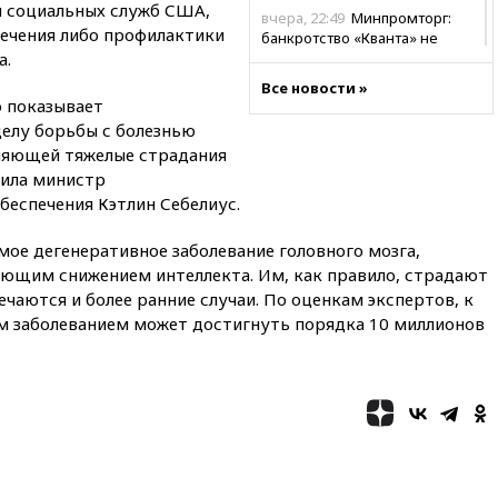
и социальных служб США,
вчера, 22:49
Минпромторг:
лечения либо профилактики
банкротство «Кванта» не
а.
означает прекращения
производства телевизоров в
Все новости »
РФ
о показывает
елу борьбы с болезнью
вчера, 22:35
Семь грузовых
вагонов сошли с рельсов в
няющей тяжелые страдания
Оренбургской области
вила министр
беспечения Кэтлин Себелиус.
вчера, 22:22
Минфин: в июле
выросли нефтегазовые
доходы российского бюджета
ое дегенеративное заболевание головного мозга,
ющим снижением интеллекта. Им, как правило, страдают
вчера, 22:15
Аксаков: ЦБ
ечаются и более ранние случаи. По оценкам экспертов, к
согласовал первый стандарт
исламского банкинга
м заболеванием может достигнуть порядка 10 миллионов
вчера, 21:43
Организаторы
«Интервидения»
подтвердили, что конкурс
пройдет в Саудовской Аравии
вчера, 21:35
Машков: в РФ
подготовили концепцию
развития театрального