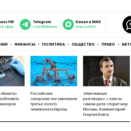
ness FM
Telegram
Канал в MAX
ой эфир
t.me/BFMnews
max.ru/bfm
НИИ
ФИНАНСЫ
ПОЛИТИКА
ОБЩЕСТВО
ПРАВО
АВТ
 «Кванта»
Российские
«Никчемные
зобновить
синхронистки завоевали
разговоры»: с кем на
евизоров
третье золото
самом деле спорит мэр
чемпионата Европы
Москвы. Комментарий
Георгия Бовта