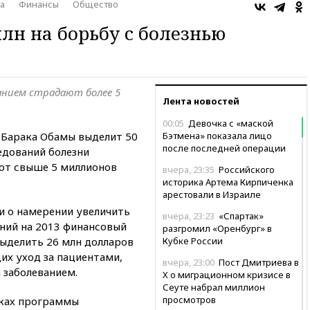
а
Финансы
Общество
лн на борьбу с болезнью
анием страдают более 5
Лента новостей
00:05
Девочка с «маской
Барака Обамы выделит 50
Бэтмена» показала лицо
после последней операции
едований болезни
ют свыше 5 миллионов
вчера, 23:35
Российского
историка Артема Кирпиченка
арестовали в Израиле
и о намерении увеличить
вчера, 23:23
«Спартак»
ний на 2013 финансовый
разгромил «Оренбург» в
 выделить 26 млн долларов
Кубке России
их уход за пациентами,
вчера, 23:00
Пост Дмитриева в
заболеванием.
X о миграционном кризисе в
Сеуте набрал миллион
просмотров
мках программы