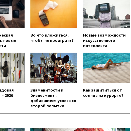
Памфиловой подготовку к
единому дню голосования
вчера, 18:56
Wildberries
отрицает перенос основной
логистики за пределы России
ческая
Во что вложиться,
Новые возможности
вчера, 18:45
Крупнейший
: новые
чтобы не проиграть?
искусственного
склад маркетплейса Rozetka
сти
интеллекта
сгорел под Киевом
вчера, 18:35
Джаред Лето
лишился роли в фильме
Барри Левинсона на фоне
обвинений в насилии
вчера, 18:28
Выборы ректора
ГИТИСа перенесены на «после
ндовая
Знаменитости и
Как защититься от
1 ноября»
 – 2026
бизнесмены,
солнца на курорте?
вчера, 18:15
Путин указал на
добившиеся успеха со
нехватку врачей в
второй попытки
Белгородской области
вчера, 17:58
ЕС отменил
временную защиту для
военнообязанных украинцев