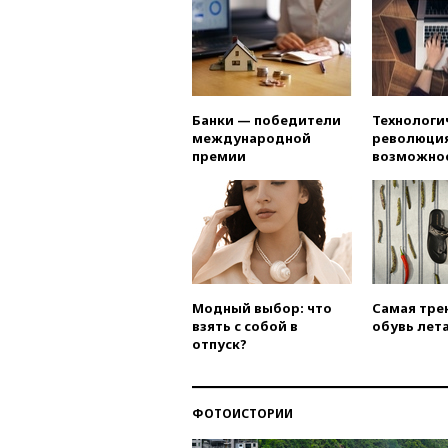
Банки — победители
Технологи
международной
революция
премии
возможно
Модный выбор: что
Самая тре
взять с собой в
обувь лета
отпуск?
ФОТОИСТОРИИ