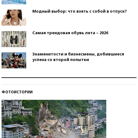
Модный выбор: что взять с собой в отпуск?
Самая трендовая обувь лета – 2026
Знаменитости и бизнесмены, добившиеся
успеха со второй попытки
Как защититься от солнца на курорте?
ФОТОИСТОРИИ
Кто изобрел средства связи?