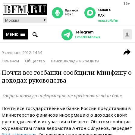
16+
Канал в
прямой
эфир
MAX
Москва
max.ru/bfm
Telegram
МЕНЮ
t.me/BFMnews
9 февраля 2012, 14:54
Финансы
Общество
Банки, вклады и кредиты
Почти все госбанки сообщили Минфину о
доходах руководства
Запрашиваемую информацию не представил один банк
Почти все государственные банки России представили в
Министерство финансов информацию о доходах своих
руководителей и их участии в бизнесе. Об этом сообщил
журналистам глава ведомства Антон Силуанов, передает
РИА «Новости»
. Он пояснил, что запрашиваемую