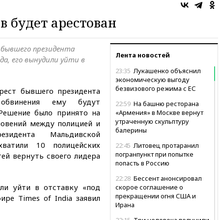
 будет арестован
т бывшего президента
Лента новостей
а, его вынудили уйти в
23:35
Лукашенко объяснил
экономическую выгоду
безвизового режима с ЕС
рест бывшего президента
обвинения ему будут
22:59
На башню ресторана
 Решение было принято на
«Армения» в Москве вернут
утраченную скульптуру
овений между полицией и
балерины
езидента Мальдивской
хватили 10 полицейских
22:45
Литовец протаранил
погранпункт при попытке
тей вернуть своего лидера
попасть в Россию
22:28
Бессент анонсировал
ли уйти в отставку «под
скорое соглашение о
прекращении огня США и
ире Times of India заявил
Ирана