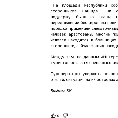
«На площади Республики соб
сторонников Нашида. Они с
поддержу бывшего главы го
передвижение блокировала полиц
порядка применили слезоточивый
человек арестованы, многие по
человек находятся в больницах
сторонники, сейчас Нашид находи
Между тем, по данным «Интерф
туристов остается очень высоким
Туроператоры уверяют, остров
отелей, ситуация на их островах 
Business FM
0
0