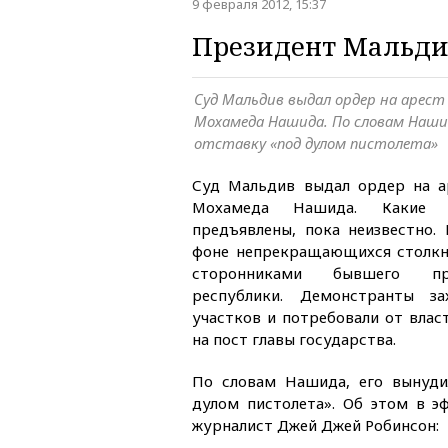
9 февраля 2012, 15:37
Президент Мальдив
Суд Мальдив выдал ордер на арес
Мохамеда Нашида. По словам Нашид
отставку «под дулом пистолета»
Суд Мальдив выдал ордер на а
Мохамеда Нашида. Какие 
предъявлены, пока неизвестно.
фоне непрекращающихся столкн
сторонниками бывшего пр
республики. Демонстранты за
участков и потребовали от влас
на пост главы государства.
По словам Нашида, его вынуди
дулом пистолета». Об этом в эф
журналист Джей Джей Робинсон: