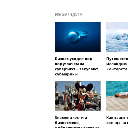
РЕКОМЕНДУЕМ:
Бизнес уходит под
Путешеств
воду: зачем на
Исландию 
суперъяхты закупают
«Интерсте
субмарины
Знаменитости и
Как защит
бизнесмены,
солнца на
добившиеся успеха со