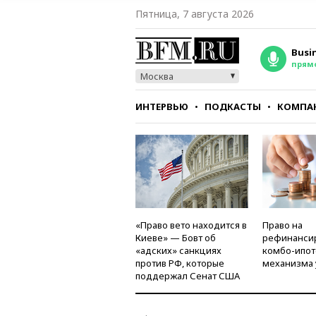
Пятница, 7 августа 2026
Busi
прям
Москва
ИНТЕРВЬЮ
ПОДКАСТЫ
КОМПА
СТИЛЬ
ТЕСТЫ
«Право вето находится в
Право на
Киеве» — Бовт об
рефинанси
«адских» санкциях
комбо-ипот
против РФ, которые
механизма 
поддержал Сенат США