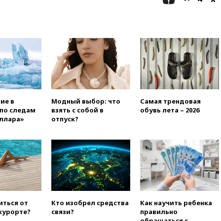
тысячи грузовиков
20:53
Швыдкой:
«Интервидение» точно
пройдет в 2026 году
20:45
ПВО за день сбила еще
75 украинских беспилотников
над Россией
20:35
Велосипедист погиб при
атаке FPV-дрона в
ие в
Модный выбор: что
Самая трендовая
Белгородской области
по следам
взять с собой в
обувь лета – 2026
20:30
Лидию Невзорову
ллара»
отпуск?
заочно арестовали по делу о
финансировании
экстремизма
20:20
Суд США постановил
остановить строительство
бального зала в Белом доме
20:15
Сенат США одобрил
ужесточение санкций против
иться от
Кто изобрел средства
Как научить ребенка
России и Ирана
 курорте?
связи?
правильно
обращаться с