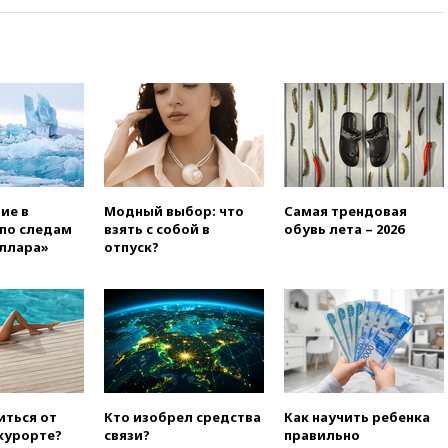
абсолютными чемпионами на
олимпиаде по ИИ
18:39
Два человека погибли в
результате удара ВСУ по
многоэтажке в Керчи
18:25
Беспилотник атаковал
турецкий сухогруз у
побережья Новороссийска
18:18
Товарооборот Китая и
России вырос в этом году
ие в
Модный выбор: что
Самая трендовая
более чем на четверть
по следам
взять с собой в
обувь лета – 2026
ллара»
отпуск?
17:55
Мужчина получил
ранения при атаке дрона на
Белгородскую область
17:48
Bloomberg:
авиакомпании США обязали
проверить самолеты Boeing на
наличие трещин
17:35
В Казани пятилетний
иться от
Кто изобрел средства
Как научить ребенка
ребенок погиб при падении из
 курорте?
связи?
правильно
окна десятого этажа