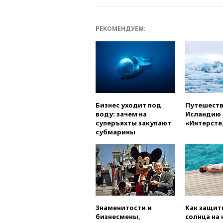
РЕКОМЕНДУЕМ:
Бизнес уходит под
Путешеств
воду: зачем на
Исландию 
суперъяхты закупают
«Интерсте
субмарины
Знаменитости и
Как защит
бизнесмены,
солнца на