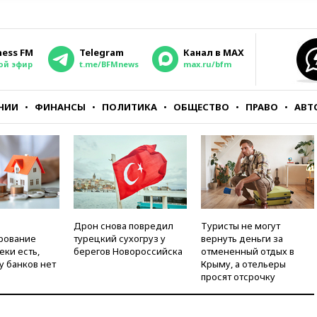
ness FM
Telegram
Канал в MAX
ой эфир
t.me/BFMnews
max.ru/bfm
НИИ
ФИНАНСЫ
ПОЛИТИКА
ОБЩЕСТВО
ПРАВО
АВТ
Дрон снова повредил
Туристы не могут
рование
турецкий сухогруз у
вернуть деньги за
еки есть,
берегов Новороссийска
отмененный отдых в
у банков нет
Крыму, а отельеры
просят отсрочку