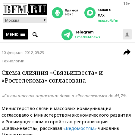
16+
Канал в
прямой
эфир
MAX
Москва
max.ru/bfm
Telegram
МЕНЮ
t.me/BFMnews
10 февраля 2012, 09:23
Технологии
Схема слияния «Связьинвеста» и
«Ростелекома» согласована
«Связьинвест» нарастит долю в «Ростелекоме» до 45,7%
Министерство связи и массовых коммуникаций
согласовало с Министерством экономического развития
и Росимуществом второй этап реорганизации
«Связьинвеста», рассказал
«Ведомостям»
чиновник
Минкомсвязи.