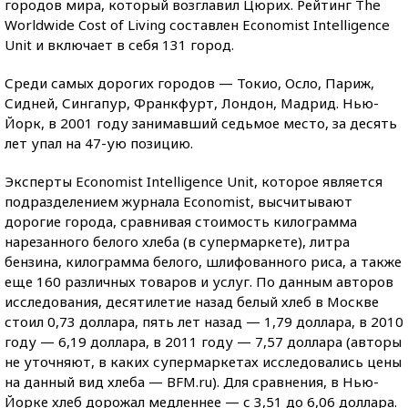
городов мира, который возглавил Цюрих. Рейтинг The
Worldwide Cost of Living составлен Economist Intelligence
Unit и включает в себя 131 город.
Среди самых дорогих городов — Токио, Осло, Париж,
Сидней, Сингапур, Франкфурт, Лондон, Мадрид. Нью-
Йорк, в 2001 году занимавший седьмое место, за десять
лет упал на 47-ую позицию.
Эксперты Economist Intelligence Unit, которое является
подразделением журнала Economist, высчитывают
дорогие города, сравнивая стоимость килограмма
нарезанного белого хлеба (в супермаркете), литра
бензина, килограмма белого, шлифованного риса, а также
еще 160 различных товаров и услуг. По данным авторов
исследования, десятилетие назад белый хлеб в Москве
стоил 0,73 доллара, пять лет назад — 1,79 доллара, в 2010
году — 6,19 доллара, в 2011 году — 7,57 доллара (авторы
не уточняют, в каких супермаркетах исследовались цены
на данный вид хлеба — BFM.ru). Для сравнения, в Нью-
Йорке хлеб дорожал медленнее — с 3,51 до 6,06 доллара.