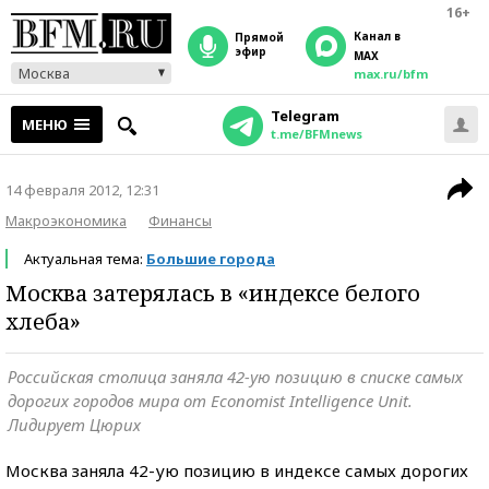
16+
Канал в
прямой
эфир
MAX
Москва
max.ru/bfm
Telegram
МЕНЮ
t.me/BFMnews
14 февраля 2012, 12:31
Макроэкономика
Финансы
Актуальная тема:
Большие города
Москва затерялась в «индексе белого
хлеба»
Российская столица заняла 42-ую позицию в списке самых
дорогих городов мира от Economist Intelligence Unit.
Лидирует Цюрих
Москва заняла 42-ую позицию в индексе самых дорогих