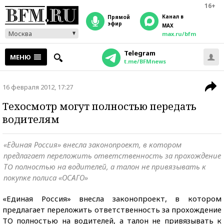
16+
Канал в
прямой
эфир
MAX
Москва
max.ru/bfm
Telegram
МЕНЮ
t.me/BFMnews
16 февраля 2012, 17:27
Техосмотр могут полностью передать
водителям
«Единая Россия» внесла законопроект, в котором
предлагает переложить ответственность за прохождение
ТO полностью на водителей, а талон не привязывать к
покупке полиса «ОСАГО»
«Единая Россия» внесла законопроект, в котором
предлагает переложить ответственность за прохождение
ТO полностью на водителей, а талон не привязывать к