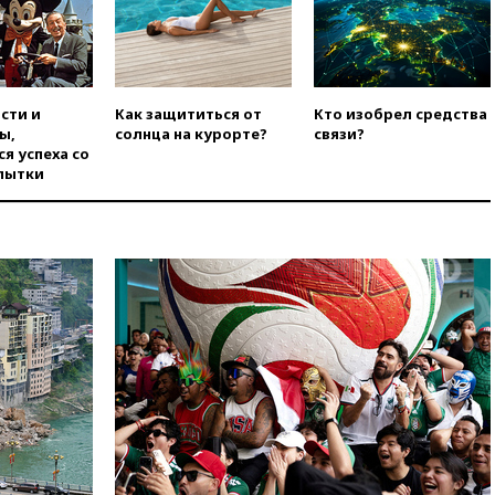
опубликовал 16 новых видео с
НЛО
вчера, 21:00
На границе
Украины с Польшей скопилось
свыше 6,5 тысячи грузовиков
сти и
Как защититься от
Кто изобрел средства
вчера, 20:53
Швыдкой:
ы,
солнца на курорте?
связи?
«Интервидение» точно
я успеха со
пройдет в 2026 году
пытки
вчера, 20:45
ПВО за день
сбила еще 75 украинских
беспилотников над Россией
вчера, 20:35
Велосипедист
погиб при атаке FPV-дрона в
Белгородской области
вчера, 20:30
Лидию Невзорову
заочно арестовали по делу о
финансировании
экстремизма
вчера, 20:20
Суд США
постановил остановить
строительство бального зала в