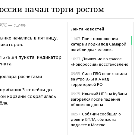
ссии начал торги ростом
 РТС — 1,24%
Лента новостей
ынке начались в пятницу,
11:07
При столкновении
дикаторов.
катера и лодки под Самарой
погибли два человека
1579,94 пункта, индикатор
10:27
Движение по трассе
ункта.
«Новороссия» восстановлено
09:55
Силы ПВО перехватили
доллара расчетами
за утро 85 БПЛА над
территорией РФ
 прибавил 3 копейки до
09:25
Ильский НПЗ на Кубани
ной корзины сократилась
загорелся после падения
бля.
обломков дрона
08:57
Собянин сообщил о
девяти БПЛА, сбитых на
подлете к Москве
08:42
Силы ПВО сбили почти