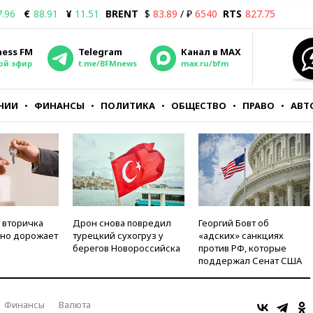
7.96
€
88.91
¥
11.51
BRENT
$
83.89
/ ₽
6540
RTS
827.75
ness FM
Telegram
Канал в MAX
ой эфир
t.me/BFMnews
max.ru/bfm
НИИ
ФИНАНСЫ
ПОЛИТИКА
ОБЩЕСТВО
ПРАВО
АВТ
 вторичка
Дрон снова повредил
Георгий Бовт об
но дорожает
турецкий сухогруз у
«адских» санкциях
берегов Новороссийска
против РФ, которые
поддержал Сенат США
Финансы
Валюта