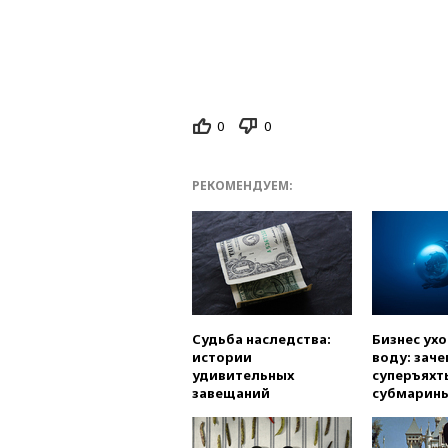
0
0
РЕКОМЕНДУЕМ:
Судьба наследства:
Бизнес ух
истории
воду: заче
удивительных
суперъяхт
завещаний
субмарин