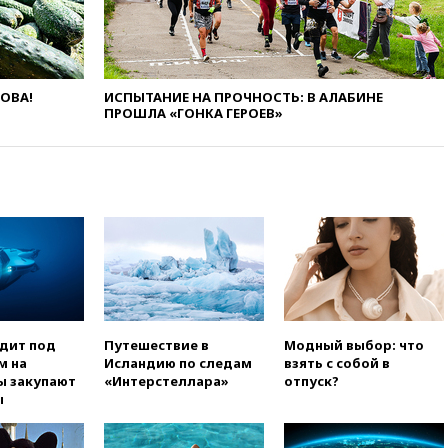
огня США и Ирана
вчера, 22:15
Три человека
получили ножевые ранения
при нападении в Чехии
ЛОВА!
ИСПЫТАНИЕ НА ПРОЧНОСТЬ: В АЛАБИНЕ
вчера, 22:00
Путин поручил
ПРОШЛА «ГОНКА ГЕРОЕВ»
выделить средства на новые
РЛС для Белгородской
области
вчера, 21:56
The Atlantic: Маск
отказал Украине в
использовании Starlink для
атак вглубь РФ
вчера, 21:35
После пожара на
складе в Брянске возбудили
уголовное дело
одит под
Путешествие в
Модный выбор: что
вчера, 21:26
Лидеры сборной
м на
Исландию по следам
взять с собой в
РФ по гимнастике получили
ы закупают
«Интерстеллара»
отпуск?
официальный отказ в визах от
ы
Хорватии
вчера, 21:15
Пентагон