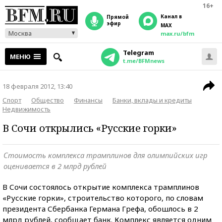
16+
Канал в
прямой
эфир
MAX
Москва
max.ru/bfm
Telegram
МЕНЮ
t.me/BFMnews
18 февраля 2012, 13:40
Спорт
Общество
Финансы
Банки, вклады и кредиты
Недвижимость
В Сочи открылись «Русские горки»
Стоимость комплекса трамплинов для олимпийских игр
оценивается в 2 млрд рублей
В Сочи состоялось открытие комплекса трамплинов
«Русские горки», строительство которого, по словам
президента Сбербанка Германа Грефа, обошлось в 2
млрд рублей, сообщает банк. Комплекс является одним