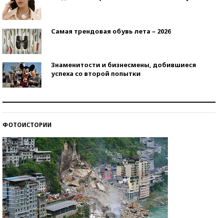
Самая трендовая обувь лета – 2026
Знаменитости и бизнесмены, добившиеся
успеха со второй попытки
Как защититься от солнца на курорте?
ФОТОИСТОРИИ
Кто изобрел средства связи?