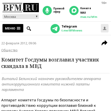
16+
Канал в
прямой
эфир
MAX
Москва
max.ru/bfm
Telegram
МЕНЮ
t.me/BFMnews
22 февраля 2012, 09:06
Общество
Комитет Госдумы возглавил участник
скандала в МВД
Виталий Белинский назначен руководителем аппарата
антикоррупционного комитета нижней палаты
парламента
Аппарат комитета Госдумы по безопасности и
противодействию коррупции возглавил близкий к
генералу Андрею Хореву полковник МВД Виталий