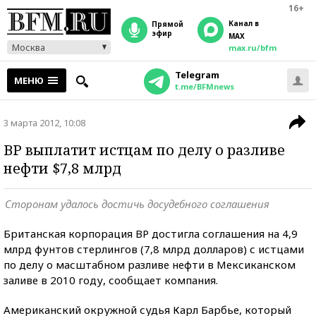
16+
Канал в
прямой
эфир
MAX
Москва
max.ru/bfm
Telegram
МЕНЮ
t.me/BFMnews
3 марта 2012, 10:08
BP выплатит истцам по делу о разливе
нефти $7,8 млрд
Сторонам удалось достичь досудебного соглашения
Британская корпорация BP достигла соглашения на 4,9
млрд фунтов стерлингов (7,8 млрд долларов) с истцами
по делу о масштабном разливе нефти в Мексиканском
заливе в 2010 году, сообщает компания.
Американский окружной судья Карл Барбье, который