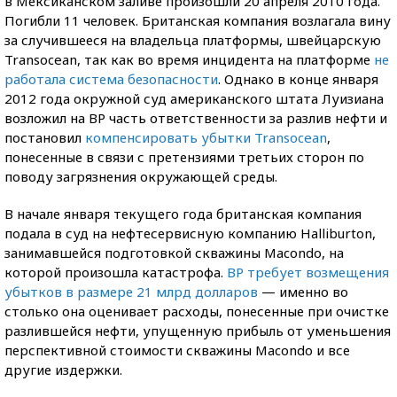
в Мексиканском заливе произошли 20 апреля 2010 года.
Погибли 11 человек. Британская компания возлагала вину
за случившееся на владельца платформы, швейцарскую
Transocean, так как во время инцидента на платформе
не
работала система безопасности
. Однако в конце января
2012 года окружной суд американского штата Луизиана
возложил на BP часть ответственности за разлив нефти и
постановил
компенсировать убытки Transocean
,
понесенные в связи с претензиями третьих сторон по
поводу загрязнения окружающей среды.
В начале января текущего года британская компания
подала в суд на нефтесервисную компанию Halliburton,
занимавшейся подготовкой скважины Macondo, на
которой произошла катастрофа.
BP требует возмещения
убытков в размере 21 млрд долларов
— именно во
столько она оценивает расходы, понесенные при очистке
разлившейся нефти, упущенную прибыль от уменьшения
перспективной стоимости скважины Macondo и все
другие издержки.