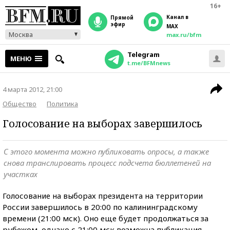
16+
Канал в
прямой
эфир
MAX
Москва
max.ru/bfm
Telegram
МЕНЮ
t.me/BFMnews
4 марта 2012, 21:00
Общество
Политика
Голосование на выборах завершилось
С этого момента можно публиковать опросы, а также
снова транслировать процесс подсчета бюллетеней на
участках
Голосование на выборах президента на территории
России завершилось в 20:00 по калининградскому
времени (21:00 мск). Оно еще будет продолжаться за
рубежом, однако с 21:00 мск возможна публикация