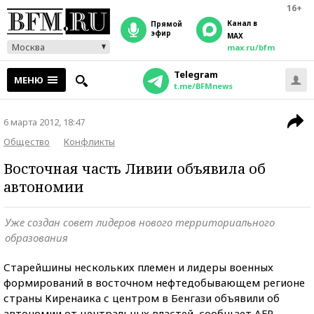
16+
Канал в
прямой
эфир
MAX
Москва
max.ru/bfm
Telegram
МЕНЮ
t.me/BFMnews
6 марта 2012, 18:47
Общество
Конфликты
Восточная часть Ливии объявила об
автономии
Уже создан совет лидеров нового территориального
образования
Старейшины нескольких племен и лидеры военных
формирований в восточном нефтедобывающем регионе
страны Киренаика с центром в Бенгази объявили об
автономии от центральных властей, сообщает AFP.