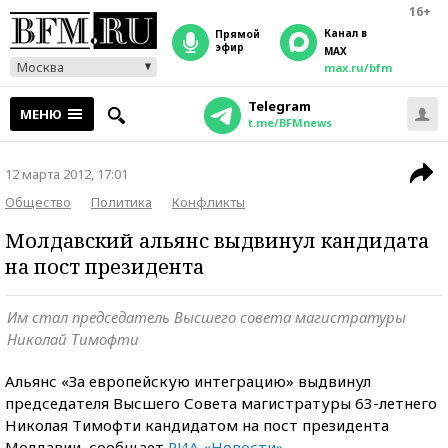
16+
Канал в
прямой
эфир
MAX
Москва
max.ru/bfm
Telegram
МЕНЮ
t.me/BFMnews
12 марта 2012, 17:01
Общество
Политика
Конфликты
Молдавский альянс выдвинул кандидата
на пост президента
Им стал председатель Высшего совета магистратуры
Николай Тимофти
Альянс «За европейскую интеграцию» выдвинул
председателя Высшего Совета магистратуры 63-летнего
Николая Тимофти кандидатом на пост президента
Молдавии, сообщает
РИА «Новости»
.