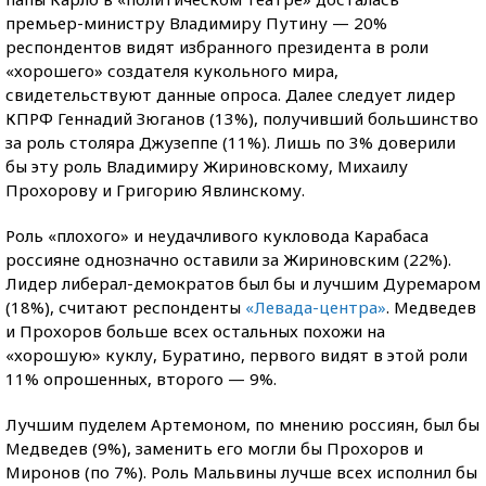
премьер-министру Владимиру Путину — 20%
респондентов видят избранного президента в роли
«хорошего» создателя кукольного мира,
свидетельствуют данные опроса. Далее следует лидер
КПРФ Геннадий Зюганов (13%), получивший большинство
за роль столяра Джузеппе (11%). Лишь по 3% доверили
бы эту роль Владимиру Жириновскому, Михаилу
Прохорову и Григорию Явлинскому.
Роль «плохого» и неудачливого кукловода Карабаса
россияне однозначно оставили за Жириновским (22%).
Лидер либерал-демократов был бы и лучшим Дуремаром
(18%), считают респонденты
«Левада-центра»
. Медведев
и Прохоров больше всех остальных похожи на
«хорошую» куклу, Буратино, первого видят в этой роли
11% опрошенных, второго — 9%.
Лучшим пуделем Артемоном, по мнению россиян, был бы
Медведев (9%), заменить его могли бы Прохоров и
Миронов (по 7%). Роль Мальвины лучше всех исполнил бы