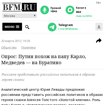
16+
Канал в
прямой
эфир
MAX
Москва
max.ru/bfm
Telegram
МЕНЮ
t.me/BFMnews
20 марта 2012, 19:29
Общество
Политика
Опрос: Путин похож на папу Карло,
Медведев — на Буратино
Россияне представили российских политиков в образах
героев сказки
Аналитический центр Юрия Левады предложил
россиянам представить российских политиков в образах
героев сказки Алексея Толстого «Золотой ключик». Роль
папы Карло в «политическом театре» досталась