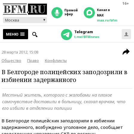
16+
Канал в
прямой
эфир
MAX
Москва
max.ru/bfm
Telegram
МЕНЮ
t.me/BFMnews
28 марта 2012, 15:08
Общество
Право
Конфликты
В Белгороде полицейских заподозрили в
избиении задержанного
Местный житель, которого с жалобами на плохое
самочувствие доставили в больницу, сказал врачам, что
его избили в отделении полиции
В Белгороде полицейских заподозрили в избиении
задержанного, возбуждено уголовное дело, сообщает
следственное управление СКР по региону.