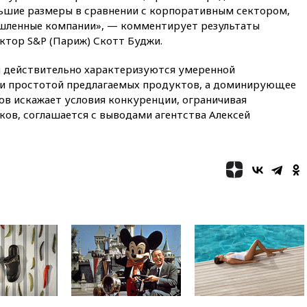
16:46
ЦБ: международные
ьшие размеры в сравнении с корпоративным сектором,
резервы России снизились
ленные компании», — комментирует результаты
16:35
На восстановление
тор S&P (Париж) Скотт Буджи.
Херсонской области направят
6,8 млрд рублей
и действительно характеризуются умеренной
16:16
The Guardian: ученые
 и простотой предлагаемых продуктов, а доминирующее
США создали
ов искажает условия конкуренции, ограничивая
гипоаллергенных собак
ков, соглашается с выводами агентства Алексей
15:45
Спутник «Электро-Л» №
5 введен в эксплуатацию
15:35
Два человека погибли
при атаках дронов ВСУ в
Брянской области
15:15
В половине штатов США
зафиксирована вспышка
сальмонеллеза
14:57
Жара в Европе может
нанести ущерб экономике в
размере €800 млрд
14:49
Пентагон озаботился