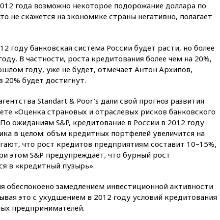
оптимизировать олимпиады
 2012 года возможно некоторое подорожание доллара по
для поступления в вузы
то не скажется на экономике страны негативно, полагает
20:15
Минтранс предложил
оплачивать защиту дорог от
БПЛА из средств на ремонт
012 году банковская система России будет расти, но более
оду. В частности, роста кредитования более чем на 20%,
20:00
Зеленский 8 августа
ошлом году, уже не будет, отмечает Антон Архипов,
посетит Сербию с
официальным визитом
 в 20% будет достигнут.
19:58
В Госдуму будет внесен
гентства Standart & Poor’s дали свой прогноз развития
законопроект об отмене ЕГЭ
чете «Оценка страновых и отраслевых рисков банковского
19:50
Аэропорты Сочи и
 По ожиданиям S&P, кредитование в России в 2012 году
Ярославля приостановили
ика в целом: объм кредитных портфелей увеличится на
работу
агают, что рост кредитов предприятиям составит 10–15%,
19:35
WP: Трамп призвал
ри этом S&P предупреждает, что бурный рост
доноров-республиканцев
я в «кредитный пузырь».
поддержать Вэнса на выборах
2028 года
я обеспокоено замедлением инвестиционной активности
19:20
Число ломбардов в РФ
язывая это с ухудшением в 2012 году условий кредитования
превысило максимум 2022
ных предпринимателей.
года