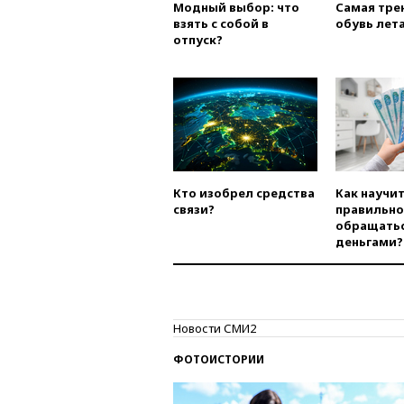
Модный выбор: что
Самая тре
взять с собой в
обувь лета
отпуск?
Кто изобрел средства
Как научи
связи?
правильно
обращатьс
деньгами?
Новости СМИ2
ФОТОИСТОРИИ