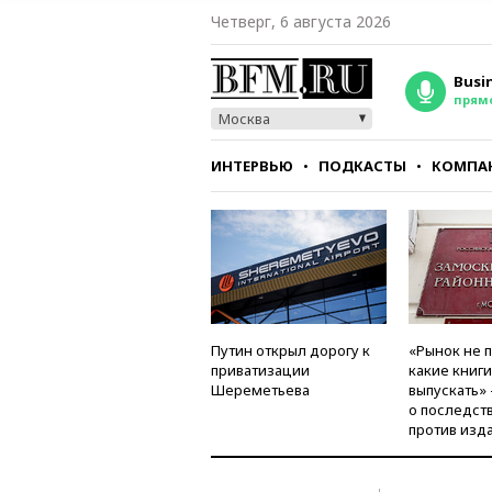
Четверг, 6 августа 2026
Busi
прям
Москва
ИНТЕРВЬЮ
ПОДКАСТЫ
КОМПА
СТИЛЬ
ТЕСТЫ
Путин открыл дорогу к
«Рынок не 
приватизации
какие книг
Шереметьева
выпускать»
о последст
против изд