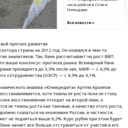
часть рейсов в Сочи и
Геленджик
21:25
Руслан Терновой
Все новости »
выиграл золото чемпионата
Европы в прыжках с 10-
метровой вышки
21:10
РФ не получала
вой прогноз развития
обращений о прекращении
ектора страны на 2012 год. Он оказался в чем-то
концессии строительства ж/д
их аналитиков. Так, банк рассчитывает на рост ВВП
в Армении
что выше консенсус-прогноза рынка: Всемирный банк
21:00
В России вновь
орами президента до 3,5% после них, МВФ — с 4,3% до
обсуждают эксперимент по
ого сотрудничества (ОЭСР) — с 4,5% до 4,1%.
онлайн-продаже алкоголя
20:45
Матвиенко: россиянам
номического анализа «Юникредита» Артем Архипов
могут рекомендовать не
восстанавливается, хотя темпы ее роста пока не столь
посещать Армению
сное восстановление отходит на второй план, а
20:35
ПВО за день сбила еще
я не темпы роста как таковые, а качество этого роста,
281 украинский беспилотник
 должно сказаться на экономике России, в частности,
над Россией
жет не подняться выше 6,2%. Курс рубля при этом будет
банк начнет все больше отстраняться от участия в его
20:27
Ямпольская призвала