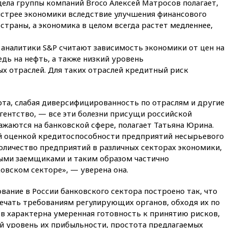
ела группы компаний Broco Алексей Матросов полагает,
ыстрее экономики вследствие улучшения финансового
17:50
Миронов призвал снять
страны, а экономика в целом всегда растет медленнее,
«Яблоко» с выборов в Госдуму
17:45
Правительство получит
налитики S&P считают зависимость экономики от цен на
«золотую акцию» в
дь на нефть, а также низкий уровень
управлении аэропортом
Шереметьево
х отраслей. Для таких отраслей кредитный риск
17:35
Шесть человек
пострадали при ударе ВСУ по
рта, слабая диверсифицированность по отраслям и другие
автобусу в Запорожской
области
гентство, — все эти болезни присущи российской
ражаются на банковской сфере, полагает Татьяна Юрина.
17:25
В аэропортах Сочи и
кой оценкой кредитоспособности предприятий несырьевого
Геленджика сняты
ограничения
оличество предприятий в различных секторах экономики,
ыми заемщиками и таким образом частично
17:17
Власти РФ помогут
овском секторе», — уверена она.
пострадавшему от атак на
склады Wildberries бизнесу
ование в России банковского сектора построено так, что
16:55
Экс-директору Popcorn
ечать требованиям регулирующих органов, обходя их по
Books запросили четыре года
ов характерна умеренная готовность к принятию рисков,
условно
й уровень их прибыльности, простота предлагаемых