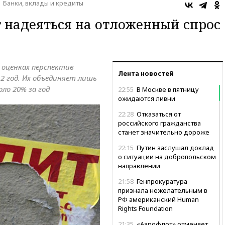
Банки, вклады и кредиты
 надеяться на отложенный спрос
 оценках перспектив
Лента новостей
2 год. Их объединяет лишь
ло 20% за год
22:55
В Москве в пятницу
ожидаются ливни
22:28
Отказаться от
российского гражданства
станет значительно дороже
22:15
Путин заслушал доклад
о ситуации на добропольском
направлении
21:58
Генпрокуратура
признала нежелательным в
РФ американский Human
Rights Foundation
21:35
«Аэрофлот» отменяет