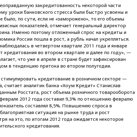
19:15
Жуковский и аэропорт
неоправданную закредитованность некоторой части
Геленджика возобновили
ому уроки банковского стресса были быстро усвоены и
работу
 было, по сути, если не «заморожено», то его объемы
19:00
Путин уточнил порядок
изисных показателей, отмечает генеральный директор
присвоения воинских званий
ина. Именно поэтому отложенный спрос на кредиты и
добровольцам
номика России пошла в рост, а рубль начал укрепляться.
18:50
Euractiv: восток
 наблюдалась в четвертом квартале 2011 года и январе
Финляндии приходит в упадок
 кредитования во втором квартале и далее по году», —
без российских туристов
лагает, что уже в апреле в стране будет зафиксирован
18:35
В Жуковском и
дом в тенденцию притока во втором полугодии.
аэропорту Геленджика
введены ограничения
 стимулировать кредитование в розничном секторе —
18:21
Зюганов присоединился
, считает аналитик банка «Хоум Кредит» Станислав
к критике «Яблока»
 данным Росстата, рост объема розничного товарооборота
феврале 2012 года составил 9,3% по отношению февралю
18:15
Четыре человека
 показатель составлял 8,5%. Повышению спроса в
пострадали при атаках ВСУ на
Белгородскую область
благоприятная ситуация на рынке труда и рост
тря на это, по итогам 2012 года ожидается некоторое
18:00
Совет мира выбрал
ительского кредитования.
подрядчика для
строительства военной базы в
Газе