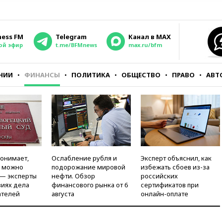
ness FM
Telegram
Канал в MAX
ой эфир
t.me/BFMnews
max.ru/bfm
НИИ
ФИНАНСЫ
ПОЛИТИКА
ОБЩЕСТВО
ПРАВО
АВТ
понимает,
Ослабление рубля и
Эксперт объяснил, как
и можно
подорожание мировой
избежать сбоев из-за
 — эксперты
нефти. Обзор
российских
виях дела
финансового рынка от 6
сертификатов при
ателей
августа
онлайн-оплате