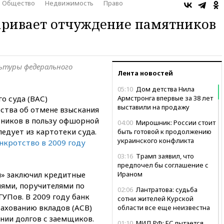
Общество
Недвижимость
Право
аривает отчуждение памятников
льтуры федерального
Лента новостей
05:10
Дом детства Нила
о суда (ВАС)
Армстронга впервые за 38 лет
выставили на продажу
ства об отмене взыскания
тников в пользу офшорной
04:00
Мирошник: России стоит
следует из картотеки суда.
быть готовой к продолжению
украинского конфликта
нкротство в 2009 году
03:16
Трамп заявил, что
предпочел бы соглашение с
л» заключил кредитные
Ираном
ями, поручителями по
02:06
Лантратова: судьба
УПов. В 2009 году банк
сотни жителей Курской
рахованию вкладов (АСВ)
области все еще неизвестна
нии долгов с заемщиков.
01:10
МИД РФ: ЕС пытается