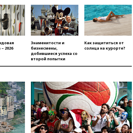
вчера, 18:45
Крупнейший
склад маркетплейса Rozetka
сгорел под Киевом
вчера, 18:35
Джаред Лето
лишился роли в фильме
Барри Левинсона на фоне
обвинений в насилии
ндовая
Знаменитости и
Как защититься от
 – 2026
бизнесмены,
солнца на курорте?
вчера, 18:28
Выборы ректора
добившиеся успеха со
ГИТИСа перенесены на «после
второй попытки
1 ноября»
вчера, 18:15
Путин указал на
нехватку врачей в
Белгородской области
вчера, 17:58
ЕС отменил
временную защиту для
военнообязанных украинцев
вчера, 17:45
Шуваев сообщил
об учащении атак ВСУ на
Белгородскую область
вчера, 17:35
Шуваев за два с