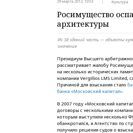
29 марта 2012, 10:53
Культура
Росимущество осп
архитектуры
Из 38 зданий часть — объекты ку
значения
Президиум Высшего арбитражног
рассматривает жалобу Росимуще
на несколько исторических памя
компании Vergillios LMS Limited, 
Причиной для взыскания стало
ба
банка «Московский капитал»
.
В 2007 году «Московский капита
договоры с несколькими компани
которым выступили несколько ФГ
обанкротился, и Агентство по ст
получило решения судов о взыска