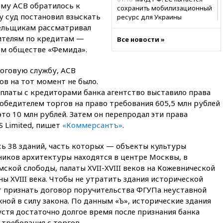
ому АСВ обратилось к
сохранить мобилизационный
у суд постановил взыскать
ресурс для Украины
тельщикам рассматривал
00:05
Девочка с «маской
чителям по кредитам —
Все новости »
Бэтмена» показала лицо
ом обществе «Фемида».
после последней операции
вчера, 23:35
Российского
оговую службу, АСВ
историка Артема Кирпиченка
в на тот момент не было.
арестовали в Израиле
сплаты с кредиторами банка агентство выставило права
вчера, 23:23
«Спартак»
обедителем торгов на право требования 605,5 млн рублей
разгромил «Оренбург» в
это 10 млн рублей. Затем он перепродал эти права
Кубке России
S Limited, пишет
«Коммерсантъ»
.
вчера, 23:00
Пост Дмитриева в
X о миграционном кризисе в
сь 38 зданий, часть которых — объекты культуры
Сеуте набрал миллион
ников архитектуры находятся в центре Москвы, в
просмотров
ской слободы, палаты XVII-XVIII веков на Кожевнической
вчера, 22:49
Минпромторг:
ы XVIII века. Чтобы не утратить здания исторической
банкротство «Кванта» не
 признать договор поручительства ФГУПа неуставной
означает прекращения
жной в силу закона. По данным «Ъ», исторические здания
производства телевизоров в
РФ
стя достаточно долгое время после признания банка
требования с торгов.