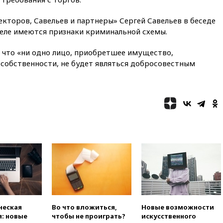
вчера, 22:35
Семь грузовых
вагонов сошли с рельсов в
торов, Савельев и партнеры» Сергей Савельев в беседе
Оренбургской области
 деле имеются признаки криминальной схемы.
вчера, 22:22
Минфин: в июле
выросли нефтегазовые
 что «ни одно лицо, приобретшее имущество,
доходы российского бюджета
 собственности, не будет являться добросовестным
вчера, 22:15
Аксаков: ЦБ
согласовал первый стандарт
исламского банкинга
вчера, 21:43
Организаторы
«Интервидения»
подтвердили, что конкурс
пройдет в Саудовской Аравии
вчера, 21:35
Машков: в РФ
подготовили концепцию
развития театрального
искусства до 2035 года
вчера, 21:21
Правительство
РФ разрешило продажу
бензина старых
ческая
Во что вложиться,
Новые возможности
экологических классов
: новые
чтобы не проиграть?
искусственного