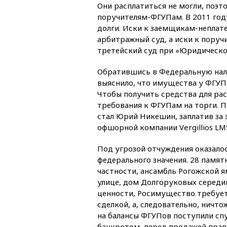
Они расплатиться не могли, поэт
поручителям-ФГУПам. В 2011 год
долги. Иски к заемщикам-непла
арбитражный суд, а иски к пору
третейский суд при «Юридическ
Обратившись в Федеральную нал
выяснило, что имущества у ФГУПо
Чтобы получить средства для ра
требования к ФГУПам на торги. П
стал Юрий Никешин, заплатив за 
офшорной компании Vergillios LM
Под угрозой отчуждения оказало
федерального значения. 28 памят
частности, ансамбль Рогожской ям
улице, дом Долгоруковых середин
ценности, Росимущество требует
сделкой, а, следовательно, ничто
на балансы ФГУПов поступили спу
банкротом, перед продажей прав 