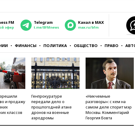
ness FM
Telegram
Канал в MAX
ой эфир
t.me/BFMnews
max.ru/bfm
НИИ
ФИНАНСЫ
ПОЛИТИКА
ОБЩЕСТВО
ПРАВО
АВТ
азрешили
Генпрокуратуре
«Никчемные
во и продажу
передали дело о
разговоры»: с кем на
зких
прошлогодней атаке
самом деле спорит мэр
ких классов
дронов на военные
Москвы. Комментарий
аэродромы
Георгия Бовта