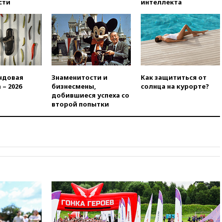
сти
интеллекта
вчера, 21:15
Путин обсудил с
Машковым 150-летие Союза
театральных деятелей
вчера, 20:47
Newsweek:
«взрывная» диарея охватила
47 из 50 штатов США
вчера, 20:35
ПВО за 12 часов
ндовая
Знаменитости и
Как защититься от
сбила 200 украинских
 – 2026
бизнесмены,
солнца на курорте?
беспилотников
добившиеся успеха со
второй попытки
вчера, 20:20
Третий комплект
золотых медалей выиграли на
ЧЕ российские синхронистки
вчера, 20:15
ТАСС: жизни
главы «Уралдронзавода»
после взрыва ничего не
угрожает
вчера, 20:08
По всей Грузии
снова отключилось
электричество
вчера, 20:00
Зеленский связал