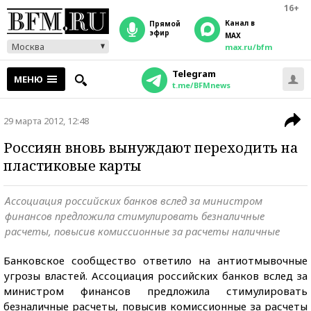
16+
Канал в
прямой
эфир
MAX
Москва
max.ru/bfm
Telegram
МЕНЮ
t.me/BFMnews
29 марта 2012, 12:48
Россиян вновь вынуждают переходить на
пластиковые карты
Ассоциация российских банков вслед за министром
финансов предложила стимулировать безналичные
расчеты, повысив комиссионные за расчеты наличные
Банковское сообщество ответило на антиотмывочные
угрозы властей. Ассоциация российских банков вслед за
министром финансов предложила стимулировать
безналичные расчеты, повысив комиссионные за расчеты