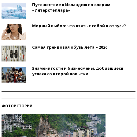
Путешествие в Исландию по следам
«Интерстеллара»
Модный выбор: что взять с собой в отпуск?
Самая трендовая обувь лета – 2026
Знаменитости и бизнесмены, добившиеся
успеха со второй попытки
Как защититься от солнца на курорте?
ФОТОИСТОРИИ
Кто изобрел средства связи?