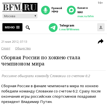
16+
Канал в
прямой
эфир
MAX
Москва
max.ru/bfm
Telegram
МЕНЮ
t.me/BFMnews
21 мая 2012, 07:13
Спорт
Общество
Сборная России по хоккею стала
чемпионом мира
Россияне обыграли команду Словакии со счетом 6:2
Сборная России в финале чемпионата мира по хоккею
победили команду Словакии со счетом 6:2. Сразу после
окончания игры российских спортсменов поздравил
президент Владимир Путин.