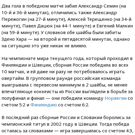
Два гола в победном матче забил Александр Семин (на
10-й и 36-й минутах), отличились также Александр
Пережогин (на 27-й минуте), Алексей Терещенко (на 34-й
минуте), Павел Дацюк (на 44-1 минуте) и Евгений Малкин
(на 59-й минуте). У словаков обе шайбы были забиты
Здено Хара — на второй и пятидесятой минутах, однако
на ситуацию это уже никак не влияло.
На чемпионате мира текущего года, который проходил в
Финляндии и Швеции, сборная России победила во всех
10 матчах, и ей даже ни разу не потребовалось играть
овертайм. В групповом раунде российская команда
выигрывала с перевесом минимум в 2 шайбы, не менее
впечатляюще хоккеисты из России выглядели в борьбе за
полуфинал и финал — они победили команду
Норвегии
со
счетом 5:2 и
Финляндию
со счетом 6:2.
В последний раз сборные России и Словакии боролись за
чемпионский титул в 2002 году в Швеции. Тогда победа
осталась за словаками — игра завершилась со счетом 4:3,