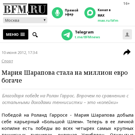
16+
Канал в
прямой
эфир
MAX
Москва
max.ru/bfm
Telegram
МЕНЮ
t.me/BFMnews
10 июня 2012, 17:34
Спорт
Мария Шарапова стала на миллион евро
богаче
Благодаря победе на Ролан Гаррос. Впрочем по сравнению с
остальными доходами теннисистки – это «копейки»
Победой на Роланд Гарросе - Мария Шарапова добыла
себе карьерный «Большой Шлем». Теперь в ее личной
копилке есть победы во всех четырех самых крупных
теннисных турнирах, включая Уимблдон, Открытые