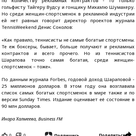
по количеству рекламных контрактов - то только
гольфисту Тайгеру Вудсу и гонщику Михаэлю Шумахеру.
Но среди женщин-спортсменок в рекламной индустрии
ей нет равных говорит директор проектов журнала
TennisWeekend Денис Соколов:
«Как правило, теннисисты не самые богатые спортсмены.
Те еж боксеры, бывает, больше получают и рекламных
контрактов и всего прочего. Но из теннисистов
Шарапова точно самая богатая, среди женщин-
спортсменок – тоже».
По данным журнала Forbes, годовой доход Шараповой -
25 миллионов долларов. В этом году она возглавила
список самых богатых спортсменок в мире также и по
версии Sunday Times. Издание оценивает её состояние в
90 млн долларов.
Инара Халмеева, Business FM
0
0
Поделиться
Подпишись