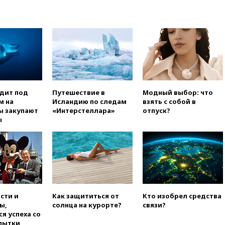
угрозу европейскую зиму»
вчера, 16:16
Беспилотник
взорвался вблизи
газопровода в Болгарии
вчера, 15:25
При атаке БПЛА в
Белгородской области погиб
мирный житель
вчера, 14:54
В Аргентине умер
одит под
Путешествие в
Модный выбор: что
отец футболиста Лионеля
м на
Исландию по следам
взять с собой в
Месси
ы закупают
«Интерстеллара»
отпуск?
ы
вчера, 14:43
Турция
ограничила судоходство в
Черном море
вчера, 14:20
Генпрокурором
США стал Тодд Бланш
вчера, 13:37
Пляжи
Геленджика закрыты из-за
сти и
Как защититься от
Кто изобрел средства
опасности БПЛА
ы,
солнца на курорте?
связи?
я успеха со
вчера, 13:03
Испания ввела
пытки