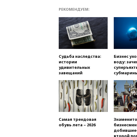
РЕКОМЕНДУЕМ:
Судьба наследства:
Бизнес ух
истории
воду: заче
удивительных
суперъяхт
завещаний
субмарин
Самая трендовая
Знаменито
обувь лета – 2026
бизнесмен
добившиес
второй по