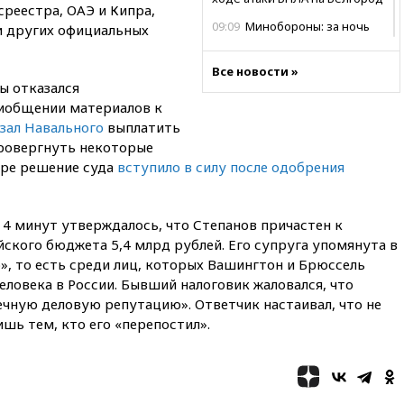
среестра, ОАЭ и Кипра,
09:09
Минобороны: за ночь
и других официальных
сбито 153 украинских БПЛА
08:50
Состояние здоровья
Все новости »
ы отказался
Джо Байдена ухудшилось
риобщении материалов к
07:40
OpenAI приостановила
зал Навального
выплатить
выпуск модели Astra и-за
провергнуть некоторые
потенциальных рисков
бре решение суда
вступило в силу после одобрения
06:25
У берегов Италии
обнаружили затонувшее
судно древнеримских времен
4 минут утверждалось, что Степанов причастен к
05:10
«Одиссея» Нолана
ского бюджета 5,4 млрд рублей. Его супруга упомянута в
собрала в мировом прокате
», то есть среди лиц, которых Вашингтон и Брюссель
свыше $1 млрд
ловека в России. Бывший налоговик жаловался, что
02:22
Собянин сообщил о
ечную деловую репутацию». Ответчик настаивал, что не
высоких темпах строительства
ишь тем, кто его «перепостил».
недвижимости в Москве
01:20
Россиянин в среднем
съедает несколько арбузов за
сезон