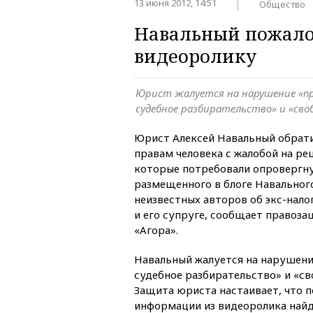
13 июня 2012, 14:51
Общество
Навальный пожало
видеоролику
Юрист жалуется на нарушение «пр
судебное разбирательство» и «св
Юрист Алексей Навальный обрати
правам человека с жалобой на ре
которые потребовали опровергну
размещенного в блоге Навальног
неизвестных авторов об экс-нало
и его супруге, сообщает правоза
«Агора».
Навальный жалуется на нарушени
судебное разбирательство» и «с
Защита юриста настаивает, что 
информации из видеоролика найд