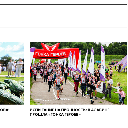
вчера, 20:12
Минобороны
Болгарии: упавший в стране
беспилотник, скорее всего,
был украинским
вчера, 19:29
ОАЭ обвинили
Иран в атаке на судно
нефтяной компании ADNOC в
Ормузе
вчера, 18:56
«Газпром»: объем
газа в европейских подземных
хранилищах достиг
антирекорда
вчера, 18:25
ТАСС: Уиткофф и
Кушнер могут вскоре посетить
Москву и Киев
вчера, 17:43
«Тиса» выдвинула
экс-председателя Верховного
суда на пост президента
ЛОВА!
ИСПЫТАНИЕ НА ПРОЧНОСТЬ: В АЛАБИНЕ
Венгрии
ПРОШЛА «ГОНКА ГЕРОЕВ»
вчера, 16:50
Politico: «Газовая
авантюра Германии ставит под