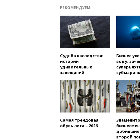
РЕКОМЕНДУЕМ:
Судьба наследства:
Бизнес ух
истории
воду: заче
удивительных
суперъяхт
завещаний
субмарин
Самая трендовая
Знаменито
обувь лета – 2026
бизнесмен
добившиес
второй по