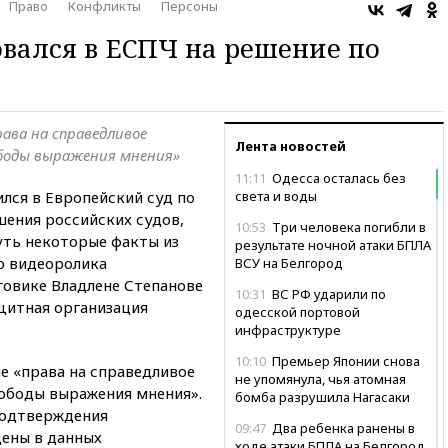
Право
Конфликты
Персоны
вался в ЕСПЧ на решение по
ава на справедливое
Лента новостей
ободы выражения мнения»
11:11
Одесса осталась без
лся в Европейский суд по
света и воды
шения российских судов,
10:53
Три человека погибли в
ть некоторые факты из
результате ночной атаки БПЛА
о видеоролика
ВСУ на Белгород
говике Владлене Степанове
10:31
ВС РФ ударили по
щитная организация
одесской портовой
инфраструктуре
10:10
Премьер Японии снова
е «права на справедливое
не упомянула, чья атомная
вободы выражения мнения».
бомба разрушила Нагасаки
подтверждения
09:47
Два ребенка ранены в
ены в данных
ходе атаки БПЛА на Белгород