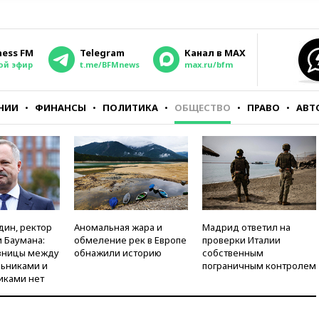
ness FM
Telegram
Канал в MAX
ой эфир
t.me/BFMnews
max.ru/bfm
НИИ
ФИНАНСЫ
ПОЛИТИКА
ОБЩЕСТВО
ПРАВО
АВТ
дин, ректор
Аномальная жара и
Мадрид ответил на
 Баумана:
обмеление рек в Европе
проверки Италии
зницы между
обнажили историю
собственным
ьниками и
пограничным контролем
иками нет