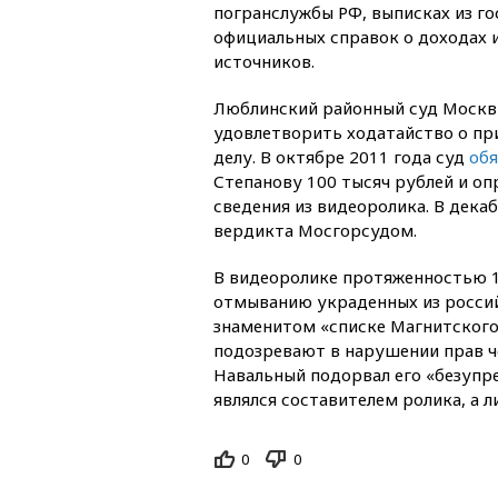
погранслужбы РФ, выписках из го
официальных справок о доходах 
источников.
Люблинский районный суд Москв
удовлетворить ходатайство о п
делу. В октябре 2011 года суд
обя
Степанову 100 тысяч рублей и о
сведения из видеоролика. В дека
вердикта Мосгорсудом.
В видеоролике протяженностью 1
отмыванию украденных из россий
знаменитом «списке Магнитского
подозревают в нарушении прав че
Навальный подорвал его «безупр
являлся составителем ролика, а л
0
0