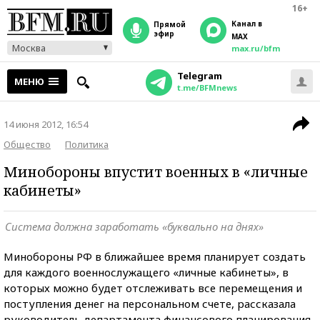
16+
Канал в
прямой
эфир
MAX
Москва
max.ru/bfm
Telegram
МЕНЮ
t.me/BFMnews
14 июня 2012, 16:54
Общество
Политика
Минобороны впустит военных в «личные
кабинеты»
Система должна заработать «буквально на днях»
Минобороны РФ в ближайшее время планирует создать
для каждого военнослужащего «личные кабинеты», в
которых можно будет отслеживать все перемещения и
поступления денег на персональном счете, рассказала
руководитель департамента финансового планирования