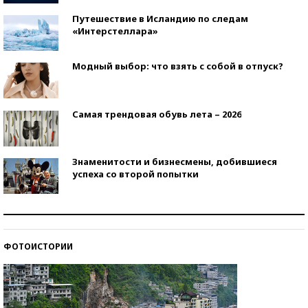
Путешествие в Исландию по следам
«Интерстеллара»
Модный выбор: что взять с собой в отпуск?
Самая трендовая обувь лета – 2026
Знаменитости и бизнесмены, добившиеся
успеха со второй попытки
Как защититься от солнца на курорте?
ФОТОИСТОРИИ
Кто изобрел средства связи?