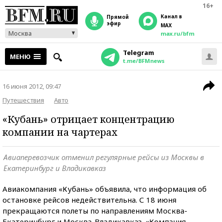
16+
Канал в
прямой
эфир
MAX
Москва
max.ru/bfm
Telegram
МЕНЮ
t.me/BFMnews
16 июня 2012, 09:47
Путешествия
Авто
«Кубань» отрицает концентрацию
компании на чартерах
Авиаперевозчик отменил регулярные рейсы из Москвы в
Екатеринбург и Владикавказ
Авиакомпания «Кубань» объявила, что информация об
остановке рейсов недействительна. С 18 июня
прекращаются полеты по направлениям Москва-
Екатеринбург и Москва-Владикавказ. «Компания