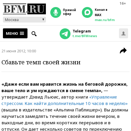
16+
Канал в
прямой
эфир
MAX
Москва
max.ru/bfm
Telegram
МЕНЮ
t.me/BFMnews
21 июня 2012, 10:00
Сбавьте темп своей жизни
«Даже если вам нравится жизнь на беговой дорожке,
ваше тело и ум нуждаются в смене темпа»,
—
утверждает Дэвид Льюис, автор книги
«Управление
стрессом. Как найти дополнительные 10 часов в неделю»
(вышла в издательстве «Альпина Паблишер»). Вы должны
научиться замедлять течение своей жизни вечером, в
выходные дни, во время коротких перерывов и в
отпуске. Он дает несколько советов по переключению