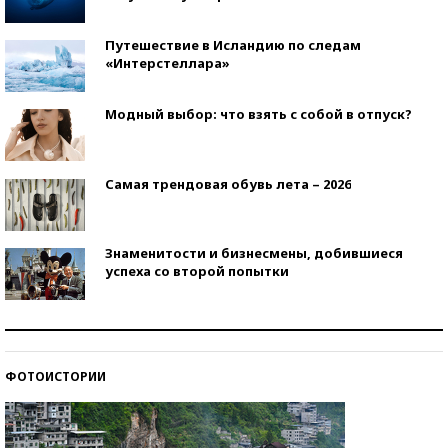
Путешествие в Исландию по следам
«Интерстеллара»
Модный выбор: что взять с собой в отпуск?
Самая трендовая обувь лета – 2026
Знаменитости и бизнесмены, добившиеся
успеха со второй попытки
Как защититься от солнца на курорте?
ФОТОИСТОРИИ
Кто изобрел средства связи?