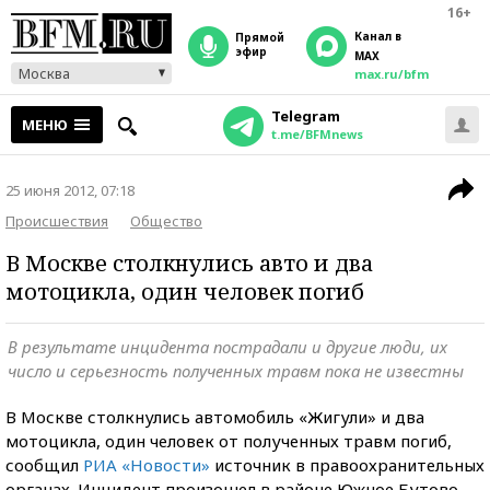
16+
Канал в
прямой
эфир
MAX
Москва
max.ru/bfm
Telegram
МЕНЮ
t.me/BFMnews
25 июня 2012, 07:18
Происшествия
Общество
В Москве столкнулись авто и два
мотоцикла, один человек погиб
В результате инцидента пострадали и другие люди, их
число и серьезность полученных травм пока не известны
В Москве столкнулись автомобиль «Жигули» и два
мотоцикла, один человек от полученных травм погиб,
сообщил
РИА «Новости»
источник в правоохранительных
органах. Инцидент произошел в районе Южное Бутово,