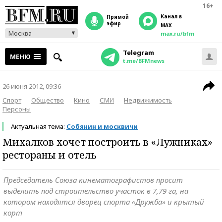
16+
Канал в
прямой
эфир
MAX
Москва
max.ru/bfm
Telegram
МЕНЮ
t.me/BFMnews
26 июня 2012, 09:36
Спорт
Общество
Кино
СМИ
Недвижимость
Персоны
Актуальная тема:
Собянин и москвичи
Михалков хочет построить в «Лужниках»
рестораны и отель
Председатель Союза кинематографистов просит
выделить под строительство участок в 7,79 га, на
котором находятся дворец спорта «Дружба» и крытый
корт