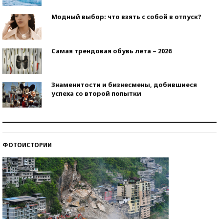
Модный выбор: что взять с собой в отпуск?
Самая трендовая обувь лета – 2026
Знаменитости и бизнесмены, добившиеся
успеха со второй попытки
Как защититься от солнца на курорте?
ФОТОИСТОРИИ
Кто изобрел средства связи?