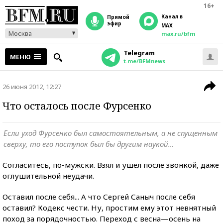
16+
Канал в
прямой
эфир
MAX
Москва
max.ru/bfm
Telegram
МЕНЮ
t.me/BFMnews
26 июня 2012, 12:27
Что осталось после Фурсенко
Если уход Фурсенко был самостоятельным, а не спущенным
сверху, то его поступок был бы другим наукой…
Согласитесь, по-мужски. Взял и ушел после звонкой, даже
оглушительной неудачи.
Оставил после себя... А что Сергей Саныч после себя
оставил? Кодекс чести. Ну, простим ему этот невнятный
поход за порядочностью. Переход с весна—осень на