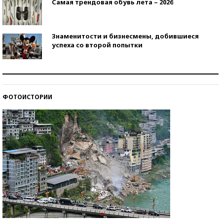
Самая трендовая обувь лета – 2026
Знаменитости и бизнесмены, добившиеся
успеха со второй попытки
Как защититься от солнца на курорте?
ФОТОИСТОРИИ
Кто изобрел средства связи?