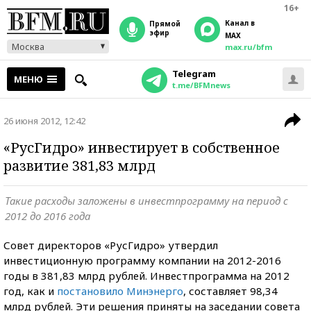
16+
Канал в
прямой
эфир
MAX
Москва
max.ru/bfm
Telegram
МЕНЮ
t.me/BFMnews
26 июня 2012, 12:42
«РусГидро» инвестирует в собственное
развитие 381,83 млрд
Такие расходы заложены в инвестпрограмму на период с
2012 до 2016 года
Совет директоров «РусГидро» утвердил
инвестиционную программу компании на 2012-2016
годы в 381,83 млрд рублей. Инвестпрограмма на 2012
год, как и
постановило Минэнерго
, составляет 98,34
млрд рублей. Эти решения приняты на заседании совета