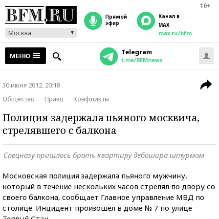
16+
Канал в
прямой
эфир
MAX
Москва
max.ru/bfm
Telegram
МЕНЮ
t.me/BFMnews
30 июня 2012, 20:18
Общество
Право
Конфликты
Полиция задержала пьяного москвича,
стрелявшего с балкона
Спецназу пришлось брать квартиру дебошира штурмом
Московская полиция задержала пьяного мужчину,
который в течение нескольких часов стрелял по двору со
своего балкона, сообщает Главное управление МВД по
столице. Инцидент произошел в доме № 7 по улице
Теплый Стан.