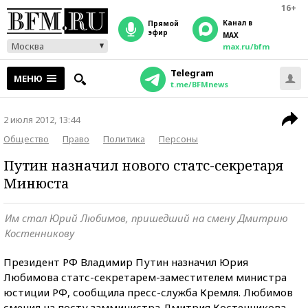
16+
Канал в
прямой
эфир
MAX
Москва
max.ru/bfm
Telegram
МЕНЮ
t.me/BFMnews
2 июля 2012, 13:44
Общество
Право
Политика
Персоны
Путин назначил нового статс-секретаря
Минюста
Им стал Юрий Любимов, пришедший на смену Дмитрию
Костенникову
Президент РФ Владимир Путин назначил Юрия
Любимова статс-секретарем-заместителем министра
юстиции РФ, сообщила пресс-служба Кремля. Любимов
сменил на посту замминистра Дмитрия Костенникова.