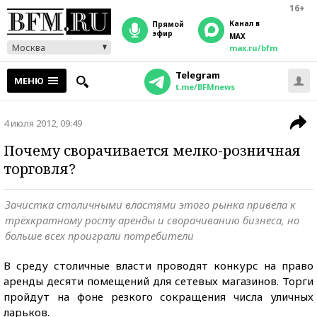
16+
Канал в
прямой
эфир
MAX
Москва
max.ru/bfm
Telegram
МЕНЮ
t.me/BFMnews
4 июля 2012, 09:49
Почему сворачивается мелко-розничная
торговля?
Зачистка столичными властями этого рынка привела к
трёхкратному росту аренды и сворачиванию бизнеса, но
больше всех проиграли потребители
В среду столичные власти проводят конкурс на право
аренды десяти помещений для сетевых магазинов. Торги
пройдут на фоне резкого сокращения числа уличных
ларьков.