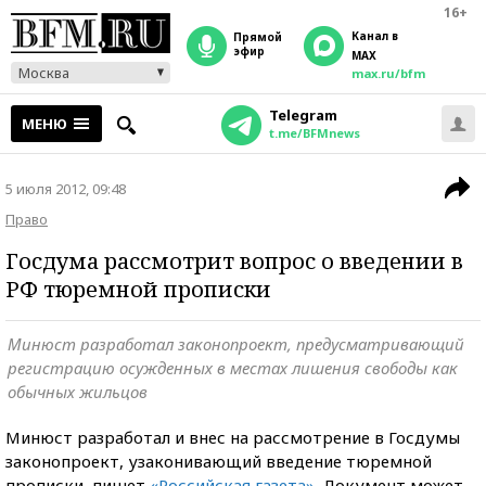
16+
Канал в
прямой
эфир
MAX
Москва
max.ru/bfm
Telegram
МЕНЮ
t.me/BFMnews
5 июля 2012, 09:48
Право
Госдума рассмотрит вопрос о введении в
РФ тюремной прописки
Минюст разработал законопроект, предусматривающий
регистрацию осужденных в местах лишения свободы как
обычных жильцов
Минюст разработал и внес на рассмотрение в Госдумы
законопроект, узаконивающий введение тюремной
прописки, пишет
«Российская газета»
. Документ может