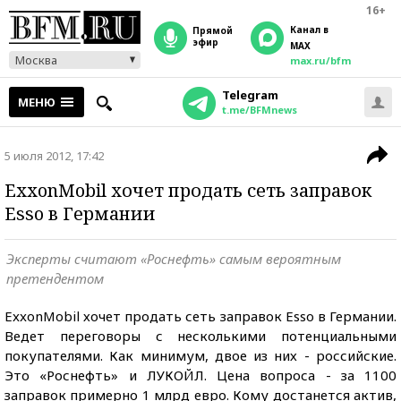
16+
Канал в
прямой
эфир
MAX
Москва
max.ru/bfm
Telegram
МЕНЮ
t.me/BFMnews
5 июля 2012, 17:42
ExxonMobil хочет продать сеть заправок
Esso в Германии
Эксперты считают «Роснефть» самым вероятным
претендентом
ExxonMobil хочет продать сеть заправок Esso в Германии.
Ведет переговоры с несколькими потенциальными
покупателями. Как минимум, двое из них - российские.
Это «Роснефть» и ЛУКОЙЛ. Цена вопроса - за 1100
заправок примерно 1 млрд евро. Кому достанется актив,