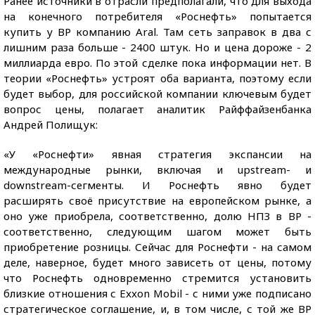
Ранее источники в отрасли предполагали, что для выхода
на конечного потребителя «Роснефть» попытается
купить у ВР компанию Aral. Там сеть заправок в два с
лишним раза больше - 2400 штук. Но и цена дороже - 2
миллиарда евро. По этой сделке пока информации нет. В
теории «Роснефть» устроят оба варианта, поэтому если
будет выбор, для российской компании ключевым будет
вопрос цены, полагает аналитик Райффайзенбанка
Андрей Полищук:
«У «Роснефти» явная стратегия экспансии на
международные рынки, включая и upstream- и
downstream-сегменты. И Роснефть явно будет
расширять своё присутствие на европейском рынке, а
оно уже приобрела, соответственно, долю НПЗ в BP -
соответственно, следующим шагом может быть
приобретение розницы. Сейчас для Роснефти - на самом
деле, наверное, будет много зависеть от цены, потому
что Роснефть одновременно стремится установить
близкие отношения с Exxon Mobil - с ними уже подписано
стратегическое соглашение, и, в том числе, с той же BP