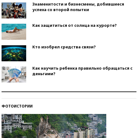
Знаменитости и бизнесмены, добившиеся
успеха со второй попытки
Как защититься от солнца на курорте?
Кто изобрел средства связи?
Как научить ребенка правильно обращаться с
деньгами?
Рекорды ЕГЭ: в каких регионах больше всего
стобалльников?
ФОТОИСТОРИИ
Самые модные пляжи — 2026