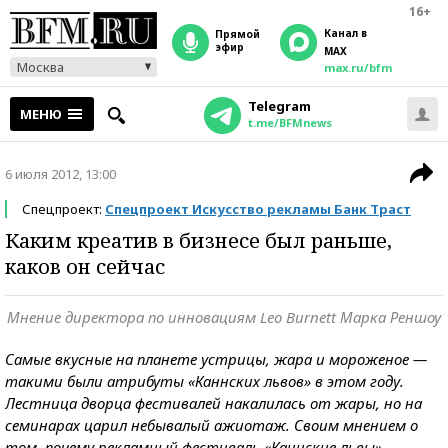
16+
Канал в
прямой
эфир
MAX
Москва
max.ru/bfm
Telegram
МЕНЮ
t.me/BFMnews
6 июля 2012, 13:00
Спецпроект:
Спецпроект Искусство рекламы Банк Траст
Каким креатив в бизнесе был раньше,
каков он сейчас
Мнение директора по инновациям Leo Burnett Марка Реншоу
Самые вкусные на планете устрицы, жара и мороженое —
такими были атрибуты «Каннских львов» в этом году.
Лестница дворца фестивалей накалилась от жары, но на
семинарах царил небывалый ажиотаж. Своим мнением о
том, почему рекламный фестиваль «Каннские львы»