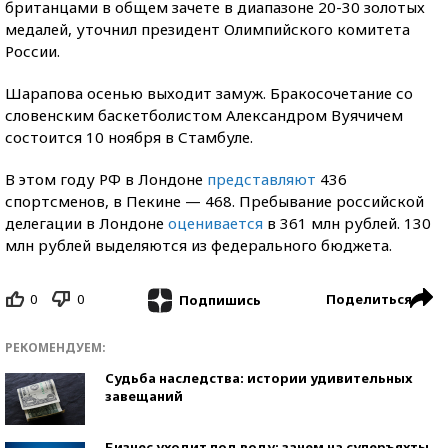
британцами в общем зачете в диапазоне 20-30 золотых
медалей, уточнил президент Олимпийского комитета
России.
Шарапова осенью выходит замуж. Бракосочетание со
словенским баскетболистом Александром Вуячичем
состоится 10 ноября в Стамбуле.
В этом году РФ в Лондоне
представляют
436
спортсменов, в Пекине — 468. Пребывание российской
делегации в Лондоне
оценивается
в 361 млн рублей. 130
млн рублей выделяются из федерального бюджета.
0
0
Поделиться
Подпишись
РЕКОМЕНДУЕМ:
Судьба наследства: истории удивительных
завещаний
Бизнес уходит под воду: зачем на суперъяхты