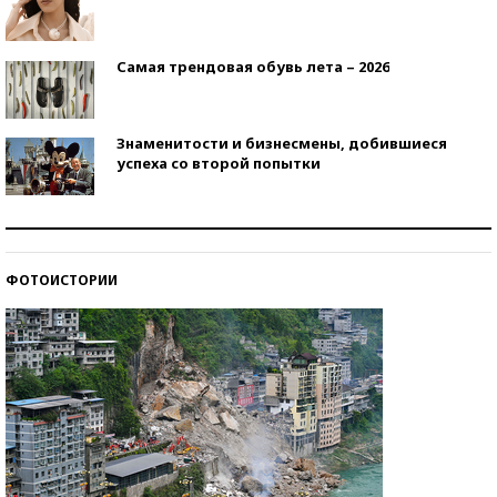
Самая трендовая обувь лета – 2026
Знаменитости и бизнесмены, добившиеся
успеха со второй попытки
Как защититься от солнца на курорте?
ФОТОИСТОРИИ
Кто изобрел средства связи?