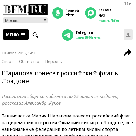
16+
Канал в
прямой
эфир
MAX
Москва
max.ru/bfm
Telegram
МЕНЮ
t.me/BFMnews
10 июля 2012, 14:30
Спорт
Общество
Персоны
Шарапова понесет российский флаг в
Лондоне
Российская сборная надеется на 25 золотых медалей,
рассказал Александр Жуков
Теннисистка Мария Шарапова понесет российский флаг
на церемонии открытия Олимпийских игр в Лондоне, все
национальные федерации по летним видам спорта
кандидатуру поддержали, сообщил президент