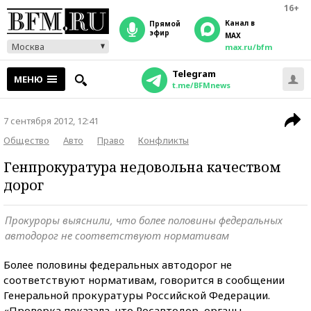
16+
Канал в
прямой
эфир
MAX
Москва
max.ru/bfm
Telegram
МЕНЮ
t.me/BFMnews
7 сентября 2012, 12:41
Общество
Авто
Право
Конфликты
Генпрокуратура недовольна качеством
дорог
Прокуроры выяснили, что более половины федеральных
автодорог не соответствуют нормативам
Более половины федеральных автодорог не
соответствуют нормативам, говорится в сообщении
Генеральной прокуратуры Российской Федерации.
«Проверка показала, что Росавтодор, органы