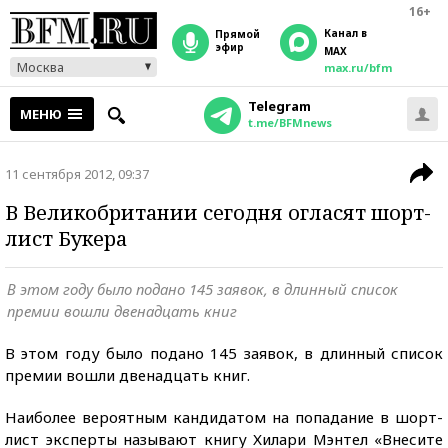
16+
Канал в
прямой
эфир
MAX
Москва
max.ru/bfm
Telegram
МЕНЮ
t.me/BFMnews
11 сентября 2012, 09:37
В Великобритании сегодня огласят шорт-
лист Букера
В этом году было подано 145 заявок, в длинный список
премии вошли двенадцать книг
В этом году было подано 145 заявок, в длинный список
премии вошли двенадцать книг.
Наиболее вероятным кандидатом на попадание в шорт-
лист эксперты называют книгу Хилари Мэнтел «Внесите