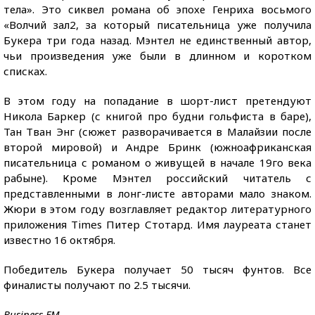
тела». Это сиквел романа об эпохе Генриха восьмого
«Волчий зал2, за который писательница уже получила
Букера три года назад. Мэнтел не единственный автор,
чьи произведения уже были в длинном и коротком
списках.
В этом году на попадание в шорт-лист претендуют
Никола Баркер (с книгой про будни гольфиста в баре),
Тан Тван Энг (сюжет разворачивается в Малайзии после
второй мировой) и Андре Бринк (южноафриканская
писательница с романом о живущей в начале 19го века
рабыне). Кроме Мэнтел российский читатель с
представленными в лонг-листе авторами мало знаком.
Жюри в этом году возглавляет редактор литературного
приложения Times Питер Стотард. Имя лауреата станет
известно 16 октября.
Победитель Букера получает 50 тысяч фунтов. Все
финалисты получают по 2.5 тысячи.
Business FM