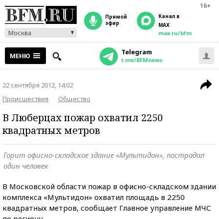
16+
Канал в
прямой
эфир
MAX
Москва
max.ru/bfm
Telegram
МЕНЮ
t.me/BFMnews
22 сентября 2012, 14:02
Происшествия
Общество
В Люберцах пожар охватил 2250
квадратных метров
Горит офисно-складское здание «Мультидон», пострадал
один человек
В Московской области пожар в офисно-складском здании
комплекса «Мультидон» охватил площадь в 2250
квадратных метров, сообщает Главное управление МЧС
по региону.