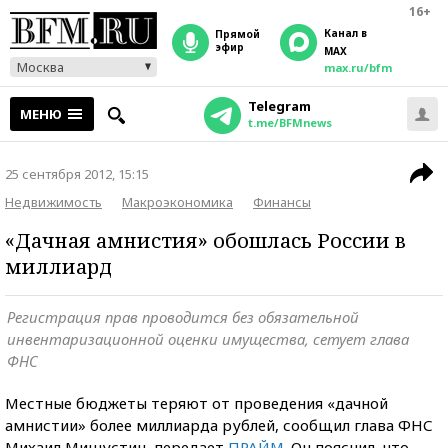
16+
Канал в
прямой
эфир
MAX
Москва
max.ru/bfm
Telegram
МЕНЮ
t.me/BFMnews
25 сентября 2012, 15:15
Недвижимость
Макроэкономика
Финансы
«Дачная амнистия» обошлась России в
миллиард
Регистрация прав проводится без обязательной
инвентаризационной оценки имущества, сетует глава
ФНС
Местные бюджеты теряют от проведения «дачной
амнистии» более миллиарда рублей, сообщил глава ФНС
Михаил Мишустин, передает
ПРАЙМ
. Он пояснил, что