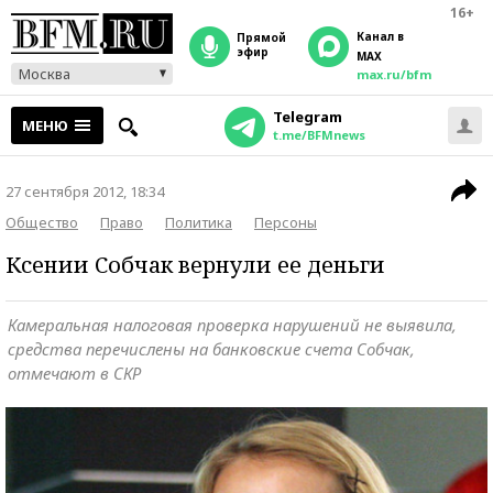
16+
Канал в
прямой
эфир
MAX
Москва
max.ru/bfm
Telegram
МЕНЮ
t.me/BFMnews
27 сентября 2012, 18:34
Общество
Право
Политика
Персоны
Ксении Собчак вернули ее деньги
Камеральная налоговая проверка нарушений не выявила,
средства перечислены на банковские счета Собчак,
отмечают в СКР