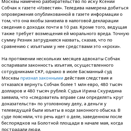
Москвы намечено разбирательство по иску Ксении
Собчак к газете «Известия». Теледива намерена добиться
опровержения опубликованной в газете информации о
том, что она якобы занизила в налоговой декларации
сведения о доходах почти в 10 раз. Кроме того, ведущая
также требует возмещения ей морального вреда. Точную
сумму Резник затруднился назвать, сказав, что по
сравнению с изъятыми у нее средствами это «крохи».
На протяжении нескольких месяцев адвокаты Собчак
оспаривали законность изъятия, осуществленного
сотрудниками СКР, однако в июле Басманный суд
Москвы
признал законными
действия следствия и
отказался вернуть Собчак более 1 млн евро, 480 тысяч
долларов и 480 тысяч рублей. Судья Ирина Скуридина
заявила, что «следователь вправе сам определять круг
доказательств» по уголовному делу, а деньги у
телеведущей были изъяты в ходе законного обыска. В
суде поясняли, что речь идет о деле, заведенном после
беспорядков на Болотной площади в начале мая, когда
пострадали люди.